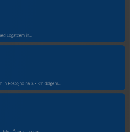
med Logatcem in...
em in Postojno na 3,7 km dolgem...
dirke. Čeprav je proga...