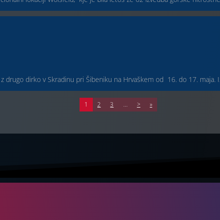
drugo dirko v Skradinu pri Šibeniku na Hrvaškem od 16. do 17. maja. Iz kl
1
2
3
...
>
»