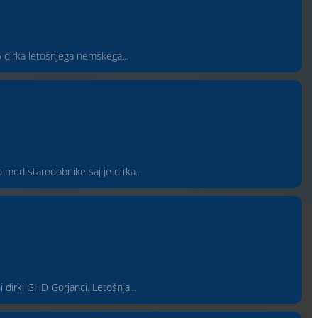
 5 dirka letošnjega nemškega...
 med starodobnike saj je dirka...
 dirki GHD Gorjanci. Letošnja...