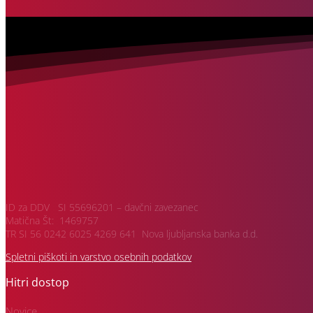
ID za DDV SI 55696201 – davčni zavezanec
Matična Št: 1469757
TR SI 56 0242 6025 4269 641 Nova ljubljanska banka d.d.
Spletni piškoti in varstvo osebnih podatkov
Hitri dostop
Novice