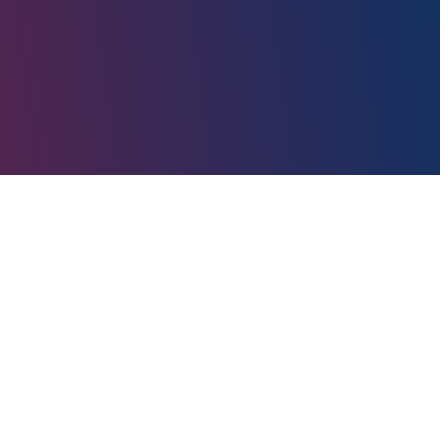
n že od vsega začetka svojega življenja. V družini dirka še njegov
ta 1999 in takoj osvojil 3 mesto v krožnih dirkah. V letu 2000 je
ehu se je ekipa odločila, da preide na dirkališča gorskih
 in s tem pričeli aktivno promovirati doma in v tujini Gorske
z licenco V-Racing pod okriljem zveze za Avto šport Slovenije AŠ
Š 2005 za formule in prototipe tretji, v letu 2008 drugi in v letu