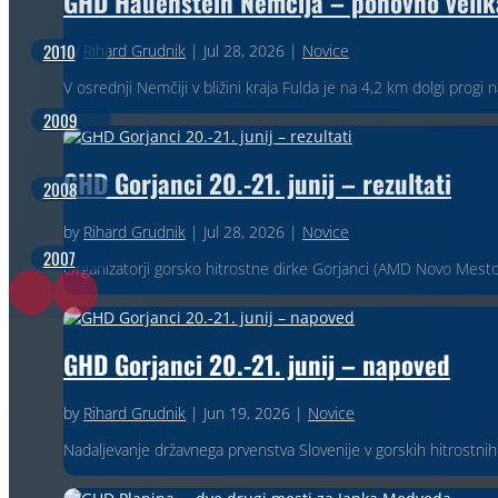
GHD Hauenstein Nemčija – ponovno velika
2010
by
Rihard Grudnik
|
Jul 28, 2026
|
Novice
V osrednji Nemčiji v bližini kraja Fulda je na 4,2 km dolgi progi
2009
GHD Gorjanci 20.-21. junij – rezultati
2008
by
Rihard Grudnik
|
Jul 28, 2026
|
Novice
2007
Organizatorji gorsko hitrostne dirke Gorjanci (AMD Novo Mesto) 
GHD Gorjanci 20.-21. junij – napoved
by
Rihard Grudnik
|
Jun 19, 2026
|
Novice
Nadaljevanje državnega prvenstva Slovenije v gorskih hitrostnih