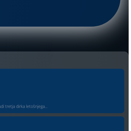
tretja dirka letošnjega...