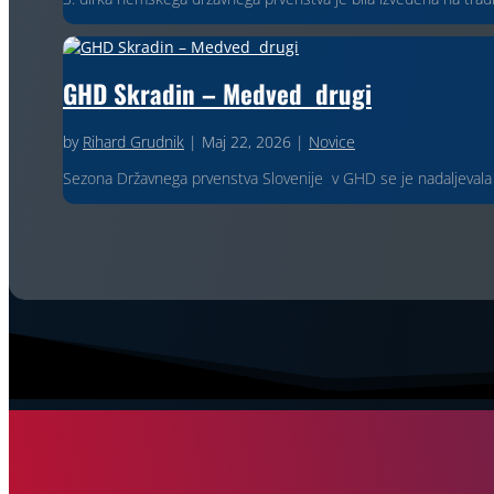
GHD Skradin – Medved drugi
by
Rihard Grudnik
|
Maj 22, 2026
|
Novice
Sezona Državnega prvenstva Slovenije v GHD se je nadaljevala z 