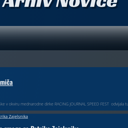
rmiča
ške v okviru mednarodne dirke RACING JOURNAL SPEED FEST odvijala tudi 