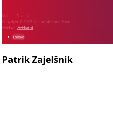
Made in Slovenia
Copyright © 2025 Vse pravice pridržane
Izdelava
Webkat.si
Follow
Patrik Zajelšnik
Patrik Zajelšnik je doma iz Vojnika pri Celju, rojen v Nemčiji in 
starejši brat Alexander in pa oče Josef, ki je vodja ekipe in je z 
Patrikova dirkaška pot se je najprej pričela v letu 1991 v gokartu, 
napredoval na drugo mesto, v letu 2002 pa je osvojil naslov Evro
hitrostnih dirk. V letu 2007 so se včlanili v Klub V-Racing Velenj
hitrostne dirke v Sloveniji in še posebej dirko na Rogli, katere or
SLO dosegel v slovenskem državnem prvenstvu kar nekaj zmag in ost