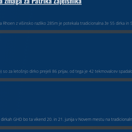
 zmaga za Patrika Zajelsnika
 na Rhoen z višinsko razliko 285m je potekala tradicionalna že 55 dirka in
so za letošnjo dirko prejeli 86 prijav, od tega je 42 tekmovalcev spadalo
 dirkah GHD bo ta vikend 20. in 21. junija v Novem mestu na tradicionalni