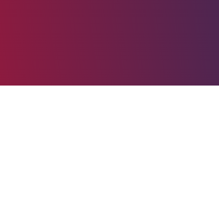
tudi trenutno živeč v Freiburgu v Nemčiji, je z avto športom poveza
dirkanjem pričel že davnega leta 1974.
naslednji korak pa je že bil prototip 2000 ccm v katerega je sedel le
pskega prvaka v krožnih dirkah za prototipe do 3000 ccm. Po tem usp
e, se prvič udeležili dirke slovenskega državnega prvenstva na Rogli
ganizator je bil prav klub V-Racing. Patrik je v 17 letih nastopanja 
alih odličnih uvrstitev. V letu 2007 je bil v pokalnem tekmovanju A