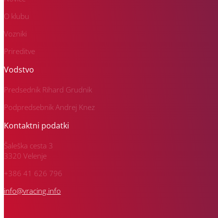
O klubu
Vozniki
Prireditve
Vodstvo
Predsednik Rihard Grudnik
Podpredsebnik Andrej Knez
Kontaktni podatki
Šaleška cesta 3
3320 Velenje
+386 41 626 796
info@vracing.info