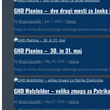
GHD Planina – dve drugi mesti za Janka
by
Rihard Grudnik
|
Jun 1, 2026
|
Novice
Tretja in četrta dirka letošnjega državnega prvenstva Slovenije 
GHD Planina – 30. in 31. maj
by
Rihard Grudnik
|
Maj 29, 2026
|
Novice
Tretja in četrta dirka letošnjega državnega prvenstva Slovenije
GHD Wolsfelder – velika zmaga za Patrika
by
Rihard Grudnik
|
Maj 27, 2026
|
Novice
3. dirka nemškega državnega prvenstva je bila izvedena na tradici