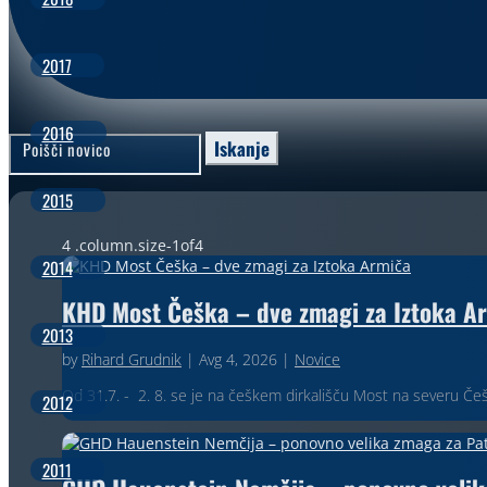
2017
2016
Search
for:
2015
2014
KHD Most Češka – dve zmagi za Iztoka A
2013
by
Rihard Grudnik
|
Avg 4, 2026
|
Novice
Od 31.7. - 2. 8. se je na češkem dirkališču Most na severu Če
2012
2011