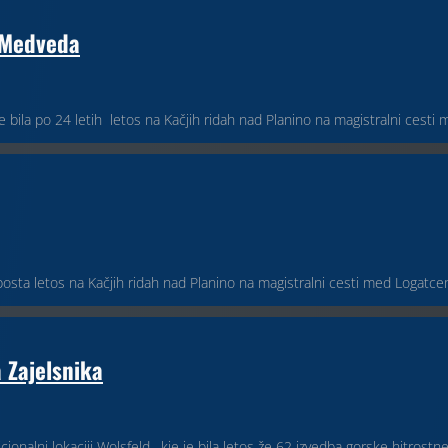
 Medveda
je bila po 24 letih letos na Kačjih ridah nad Planino na magistralni cesti 
 bosta letos na Kačjih ridah nad Planino na magistralni cesti med Logatc
 Zajelsnika
onalni lokaciji Wolsfeld, kje je bila letos že 62 izvedba gorske hitrostne 