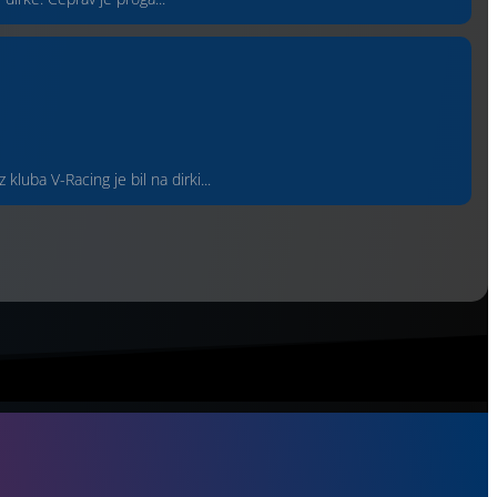
uba V-Racing je bil na dirki...