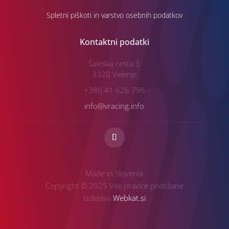
Spletni piškoti in varstvo osebnih podatkov
Kontaktni podatki
Šaleška cesta 3
3320 Velenje
+386 41 626 796
info@vracing.info
Made in Slovenia
Copyright © 2025 Vse pravice pridržane
Izdelava
Webkat.si