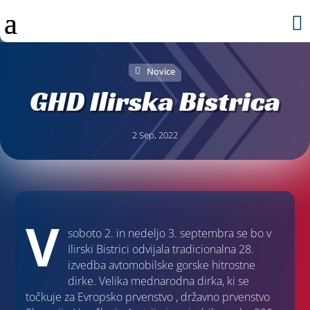

Novice
GHD Ilirska Bistrica
2 Sep, 2022
V
soboto 2. in nedeljo 3. septembra se bo v
Ilirski Bistrici odvijala tradicionalna 28.
izvedba avtomobilske gorske hitrostne
dirke. Velika mednarodna dirka, ki se
točkuje za Evropsko prvenstvo , državno prvenstvo