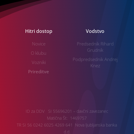
Hitri dostop
Vodstvo
Novice
Predsednik Rihard
Grudnik
O klubu
Podpredsednik Andrej
Vozniki
Knez
Prireditve
ID za DDV SI 55696201 – davčni zavezanec
Matična Št: 1469757
TR SI 56 0242 6025 4269 641 Nova ljubljanska banka
d.d.