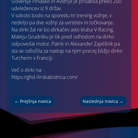
Slovenije Hrvaške in Avstrije je privabila preko 200
udeležencev iz 9 držav.
V soboto bodo na sporedu tri trening vožnje, v
nedeljo pa dve vožnji za uvrstitev in točkovanje.
Na dirki žal ne bo dirkačev avto kluba V-Racing,
Mateju Grudniku je tik pred odhodom na dirko
odpovedal motor, Patrik in Alexander Zajelšnik pa
sta se odločila za nastop na njim precej bližjo dirko
Turcheim v Franciji.
Več o dirki na:
https://ghd-ilirskabistrica.com/
←
Prejšnja novica
Naslednja novica
→