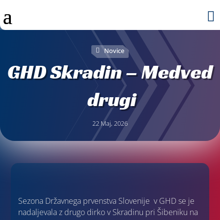

Novice
GHD Skradin – Medved
drugi
22 Maj, 2026
Sezona Državnega prvenstva Slovenije v GHD se je
nadaljevala z drugo dirko v Skradinu pri Šibeniku na