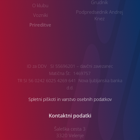
Grudnik
O klubu
Podpredsednik Andrej
Vozniki
Knez
Prireditve
ID za DDV SI 55696201 – davčni zavezanec
Matična Št: 1469757
TR SI 56 0242 6025 4269 641 Nova ljubljanska banka
d.d.
Spletni piškoti in varstvo osebnih podatkov
Kontaktni podatki
Šaleška cesta 3
3320 Velenje