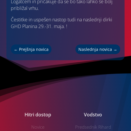
Logatcem in pričakuje da se bo tako lahko še bolj
približal vrhu.
Čestitke in uspešen nastop tudi na naslednji dirki
GHD Planina 29.-31. maja. !
←
Prejšnja novica
Naslednja novica
→
Hitri dostop
Vodstvo
Novice
Predsednik Rihard