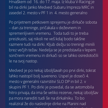
Hrvaškem od 16. do 17. maja. Iz kluba V-Racing je
bil na dirki Janko Medved Subaru Impreza MRC in
zasedel 2. mesto v PF 1 in 4. mesto generalno
Po prijetnem petkovem sprejemu je dirkače sobota
– dan za treninge, pričakala v deževnem in
spremenljivem vremenu. Toda tudi to je treba
preizkusiti, saj nikoli ne veš kdaj bodo takšne
razmere tudi na dirki. Kljub dežju so treningi minili
brez večjih težav. Nedelja se je predstavila v lepem
sončnem vremenu in dirkači so se lahko osredotočili
le na svoj nastop.
Medved je po nekaj izboljšavah po prvi dirki, tokrat
lahko nastopil bolj suvereno. Uspel je doseči 4.
mesto v generalni razvrstitvi SLO DP in bil 2. v
skupini PF 1. Po dirki je povedal, da se avtomobila
hitro privaja, da ima še veliko rezerve, nekaj izboljšav
pa mora narediti tudi še na dirkalniku. To bo
realiziral že do naslednje dirke na Planini nad