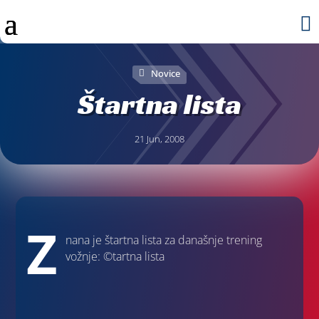

Novice
Štartna lista
21 Jun, 2008
Z
nana je štartna lista za današnje trening
vožnje:
©tartna lista