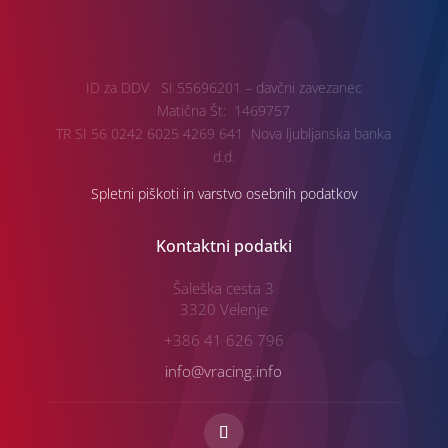
ID za DDV SI 55696201 – davčni zavezanec
Matična Št: 1469757
TR SI 56 0242 6025 4269 641 Nova ljubljanska banka
d.d.
Spletni piškoti in varstvo osebnih podatkov
Kontaktni podatki
Šaleška cesta 3
3320 Velenje
+386 41 626 796
info@vracing.info