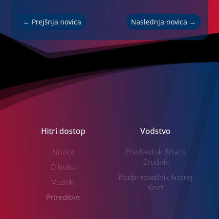
←
Prejšnja novica
Naslednja novica
→
Hitri dostop
Vodstvo
Novice
Predsednik Rihard
Grudnik
O klubu
Podpredsednik Andrej
Vozniki
Knez
Prireditve