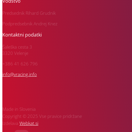
Vodstvo
Predsednik Rihard Grudnik
Podpredsebnik Andrej Knez
Kontaktni podatki
Šaleška cesta 3
3320 Velenje
+386 41 626 796
info@vracing.info
Made in Slovenia
Copyright © 2025 Vse pravice pridržane
Izdelava
Webkat.si