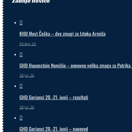
Zadnje novice

KHD Most Češka – dve zmagi za Iztoka Armiča
04 Avg, 26

GHD Hauenstein Nemčija – ponovno velika zmaga za Patrika 
28 Jul, 26

GHD Gorjanci 20.-21. junij – rezultati
28 Jul, 26

GHD Gorjanci 20.-21. junij – napoved