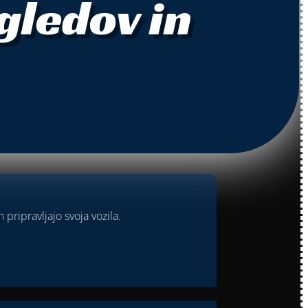
gledov in
 pripravljajo svoja vozila.