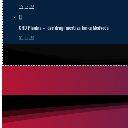
19 Jun, 26

GHD Planina – dve drugi mesti za Janka Medveda
01 Jun, 26