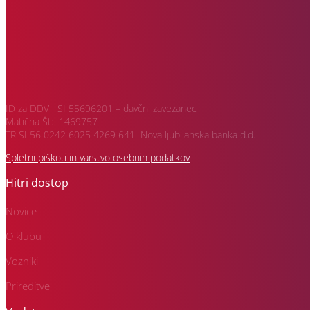
ID za DDV SI 55696201 – davčni zavezanec
Matična Št: 1469757
TR SI 56 0242 6025 4269 641 Nova ljubljanska banka d.d.
Spletni piškoti in varstvo osebnih podatkov
Hitri dostop
Novice
O klubu
Vozniki
Prireditve