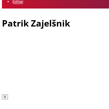
Follow
Patrik Zajelšnik
Patrik Zajelšnik je doma iz Vojnika pri Celju, rojen v Nemčiji in 
starejši brat Alexander in pa oče Josef, ki je vodja ekipe in je z 
Patrikova dirkaška pot se je najprej pričela v letu 1991 v gokartu, 
napredoval na drugo mesto, v letu 2002 pa je osvojil naslov Evro
hitrostnih dirk. V letu 2007 so se včlanili v Klub V-Racing Velenj
hitrostne dirke v Sloveniji in še posebej dirko na Rogli, katere or
SLO dosegel v slovenskem državnem prvenstvu kar nekaj zmag in ost
2012 zmagovalec. V letih 2013, 2015, 2019 in 2024 je bil Avtomobi
Patrik trenutno tekmuje z enim najhitrejših dirkalnikov na gorsk
izboljšave dirkalnika nastajajo v njihovi domači delavnici, na kar
X