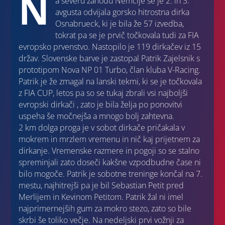
N
a severu zahodu Nemčije se je 2. in 3.
avgusta odvijala gorsko hitrostna dirka
Osnabrueck, ki je bila že 57 izvedba,
tokrat pa se je prvič točkovala tudi za FIA
evropsko prvenstvo. Nastopilo je 119 dirkačev iz 15
držav. Slovenske barve je zastopal Patrik Zajelsnik s
prototipom Nova NP 01 Turbo, član kluba V-Racing.
Patrik je že zmagal na lanski tekmi, ki se je točkovala
z FIA CUP, letos pa so se tukaj zbrali vsi najboljši
evropski dirkači , zato je bila želja po ponovitvi
uspeha še močnejša a mnogo bolj zahtevna.
2 km dolga proga je v sobot dirkače pričakala v
mokrem in mrzlem vremenu in nič kaj prijetnem za
dirkanje. Vremenske razmere in pogoji so se stalno
spreminjali zato doseči kakšne vzpodbudne čase ni
bilo mogoče. Patrik je sobotne treninge končal na 7.
mestu, najhitrejši pa je bil Sebastian Petit pred
Merlijem in Kevinom Petitom. Patrik žal ni imel
najprimernejših gum za mokro stezo, zato so bile
skrbi še toliko večje. Na nedeljski prvi vožnji za