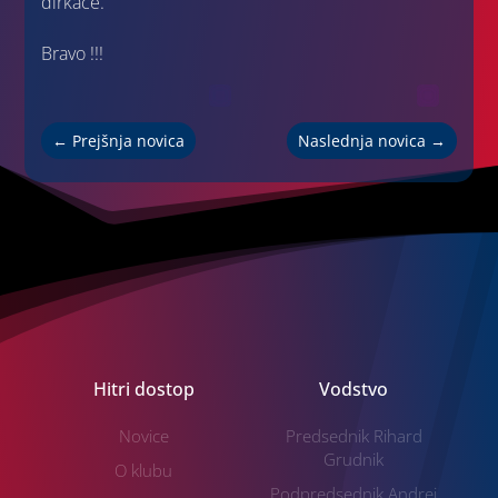
dirkače.
Bravo !!!
←
Prejšnja novica
Naslednja novica
→
Hitri dostop
Vodstvo
Novice
Predsednik Rihard
Grudnik
O klubu
Podpredsednik Andrej