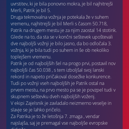
uvrstitev, ki je bila ponovno mokra, je bil najhitrejši
Merli, Patrik je bil 5.
Druga tekmovalna vožnja je potekala že v suhem
vremenu, najhitrejši je bil Merli s časom 50.718,
Patrik na drugem mestu je za njim zaostal 14 stotink.
Glede na to, da sta se v končni seštevek upoštevali
dve najboljši vožnji je bilo jasno, da bo odločala 3.
vožnja, ki je bila tudi po suhem in še ob nekoliko
toplejšem vremenu.
Patrik je od najboljših šel na progo prvi, postavil nov
najboljši čas 50.038 , s tem izboljšal svoj lanski
rekord in napeto pričakoval dosežke konkurence.
Tudi po vožnji vseh najboljših je Patrik ostal na
prvem mestu, na prvo mesto pa se je povzpel tudi v
skupnem seštevku dveh najboljših voženj.
V ekipi Zajelsnik je zavladalo neizmerno veselje in
slavje se je lahko pričelo.
Za Patrika je to že letošnja 7. zmaga , vendar
najslajša, saj je premagal vse najboljše evropske