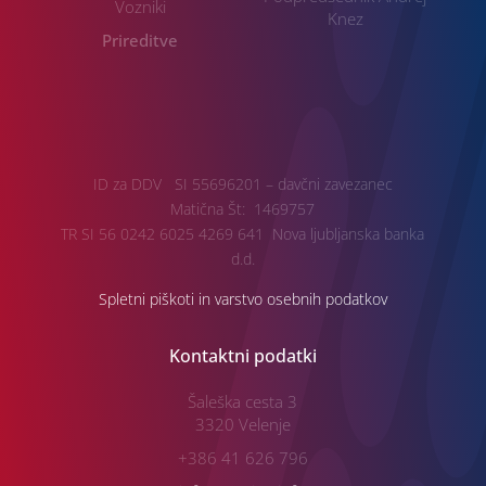
Vozniki
Knez
Prireditve
ID za DDV SI 55696201 – davčni zavezanec
Matična Št: 1469757
TR SI 56 0242 6025 4269 641 Nova ljubljanska banka
d.d.
Spletni piškoti in varstvo osebnih podatkov
Kontaktni podatki
Šaleška cesta 3
3320 Velenje
+386 41 626 796