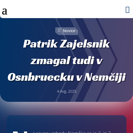

Novice
Patrik Zajelsnik
zmagal tudi v
Osnbruecku v Nemčiji
4 Avg, 2025