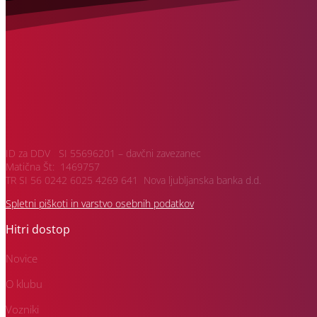
ID za DDV SI 55696201 – davčni zavezanec
Matična Št: 1469757
TR SI 56 0242 6025 4269 641 Nova ljubljanska banka d.d.
Spletni piškoti in varstvo osebnih podatkov
Hitri dostop
Novice
O klubu
Vozniki