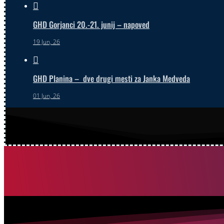

GHD Gorjanci 20.-21. junij – napoved
19 Jun, 26

GHD Planina – dve drugi mesti za Janka Medveda
01 Jun, 26