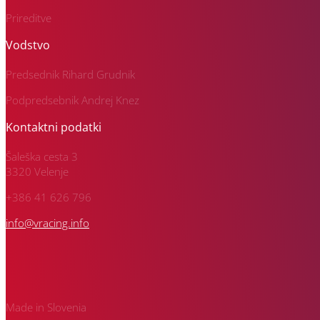
Prireditve
Vodstvo
Predsednik Rihard Grudnik
Podpredsebnik Andrej Knez
Kontaktni podatki
Šaleška cesta 3
3320 Velenje
+386 41 626 796
info@vracing.info
Made in Slovenia