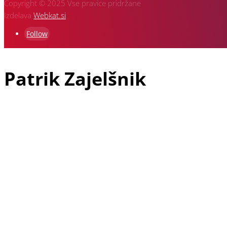
Copyright © 2025 Vse pravice pridržane
Izdelava
Webkat.si
Follow
Patrik Zajelšnik
Patrik Zajelšnik je doma iz Vojnika pri Celju, rojen v Nemčiji in 
starejši brat Alexander in pa oče Josef, ki je vodja ekipe in je z 
Patrikova dirkaška pot se je najprej pričela v letu 1991 v gokartu, 
napredoval na drugo mesto, v letu 2002 pa je osvojil naslov Evro
hitrostnih dirk. V letu 2007 so se včlanili v Klub V-Racing Velenj
hitrostne dirke v Sloveniji in še posebej dirko na Rogli, katere or
SLO dosegel v slovenskem državnem prvenstvu kar nekaj zmag in ost
2012 zmagovalec. V letih 2013, 2015, 2019 in 2024 je bil Avtomobi
Patrik trenutno tekmuje z enim najhitrejših dirkalnikov na gorsk
izboljšave dirkalnika nastajajo v njihovi domači delavnici, na kar