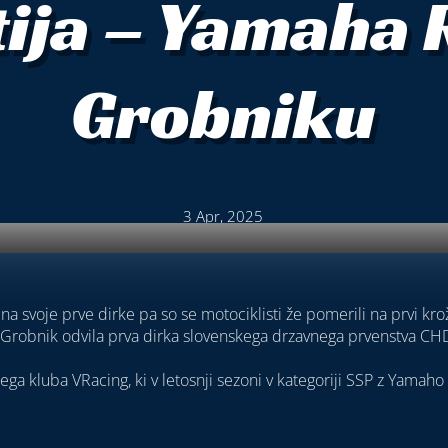
tija – Yamaha 
Grobniku
3 Apr, 2025
a svoje prve dirke pa so se motociklisti že pomerili na prvi krožn
u Grobnik odvila prva dirka slovenskega drzavnega prvenstva C
asega kluba VRacing, ki v letosnji sezoni v kategoriji SSP z Yama