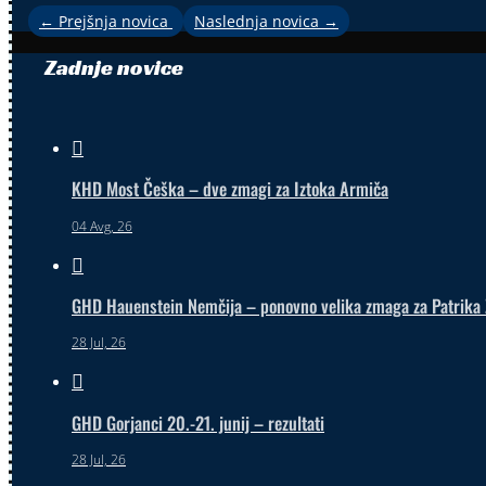
←
Prejšnja novica
Naslednja novica
→
Zadnje novice

KHD Most Češka – dve zmagi za Iztoka Armiča
04 Avg, 26

GHD Hauenstein Nemčija – ponovno velika zmaga za Patrika 
28 Jul, 26

GHD Gorjanci 20.-21. junij – rezultati
28 Jul, 26