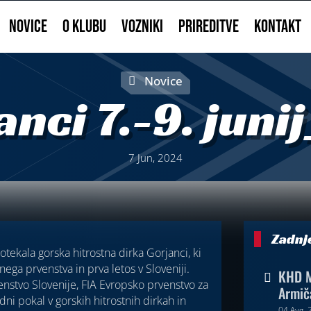
NOVICE
O KLUBU
VOZNIKI
PRIREDITVE
KONTAKT
Novice
nci 7.-9. jun
7 Jun, 2024
Zadnj
tekala gorska hitrostna dirka Gorjanci, ki
ega prvenstva in prva letos v Sloveniji.
KHD M

enstvo Slovenije, FIA Evropsko prvenstvo za
Armič
ni pokal v gorskih hitrostnih dirkah in
04 Avg, 