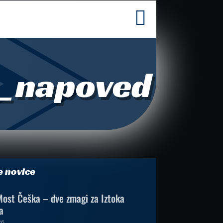

ij_napoved
e novice
ost Češka – dve zmagi za Iztoka
a
26