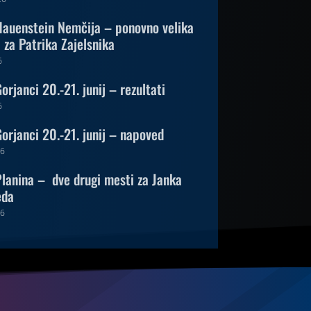
auenstein Nemčija – ponovno velika
za Patrika Zajelsnika
6
rjanci 20.-21. junij – rezultati
6
orjanci 20.-21. junij – napoved
26
lanina – dve drugi mesti za Janka
eda
26