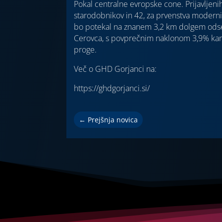
Pokal centralne evropske cone. Prijavljeni
starodobnikov in 42, za prvenstva modernih
bo potekal na znanem 3,2 km dolgem odse
Cerovca, s povprečnim naklonom 3,9% kar j
proge.
Več o GHD Gorjanci na:
https://ghdgorjanci.si/
←
Prejšnja novica