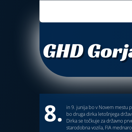
GHD Gorja
8.
in 9. junija bo v Novem mestu po
bo druga dirka letošnjega državn
Dirka se točkuje za državno prv
starodobna vozila, FIA mednarod