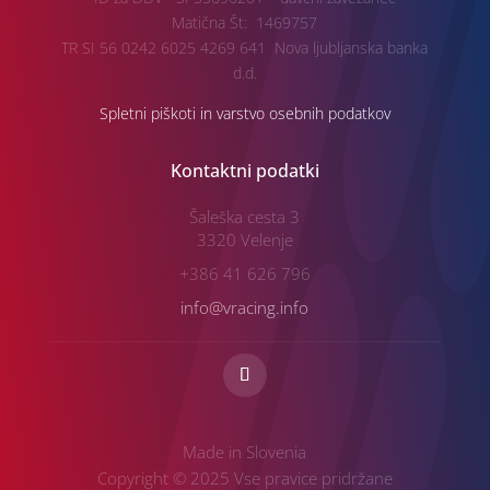
Matična Št: 1469757
TR SI 56 0242 6025 4269 641 Nova ljubljanska banka
d.d.
Spletni piškoti in varstvo osebnih podatkov
Kontaktni podatki
Šaleška cesta 3
3320 Velenje
+386 41 626 796
info@vracing.info
Made in Slovenia
Copyright © 2025 Vse pravice pridržane