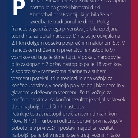
P
atrik in Alexander Zajelšnik sta 27.-28. aprila
nastopila na gorski hitrostni dirki
Abreschviller v Franciji, ki je bila že 52.
izvedba te tradicionalne dirke. Poleg
francoskega državnega prvenstva je bila izpeljana
tudi dirka za pokal narodov. Dirka se je odvijala na
2,1 km dolgem odseku povprečnim naklonom 5%. V
francoskem državnem prvenstvu je nastopilo 97
voznikov od tega le štirje tujci. V pokalu narodov je
bilo zastopanih 7 držav nastopilo pa je 18 voznikov.
V soboto so v razmeroma hladnem a suhem
vremenu potekali trije treningi in ena vožnja za
končno uvrstitev, v nedeljo pa v še bolj hladnem in v
glavnem v deževnem vremenu, še tri vožnje za
končno uvrstitev. Za končni rezultat je veljal seštevek
dveh najboljših od štirih nastopov
Patrik je tokrat nastopil prvič z novim dirkalnikom
Nova NP 01 -Turbo in odlično opravil prvi nastop. V
Soboto je v prvi vožnji postavil najboljši rezultat,
najboljši pa je bil v nedeljo še v tretji vožnji in tako