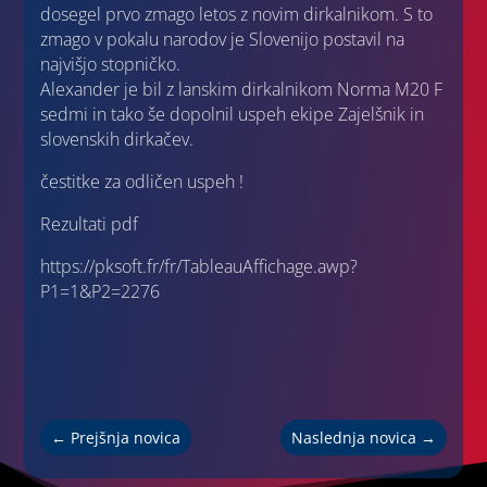
dosegel prvo zmago letos z novim dirkalnikom. S to
zmago v pokalu narodov je Slovenijo postavil na
najvišjo stopničko.
Alexander je bil z lanskim dirkalnikom Norma M20 F
sedmi in tako še dopolnil uspeh ekipe Zajelšnik in
slovenskih dirkačev.
čestitke za odličen uspeh !
Rezultati pdf
https://pksoft.fr/fr/TableauAffichage.awp?
P1=1&P2=2276
←
Prejšnja novica
Naslednja novica
→