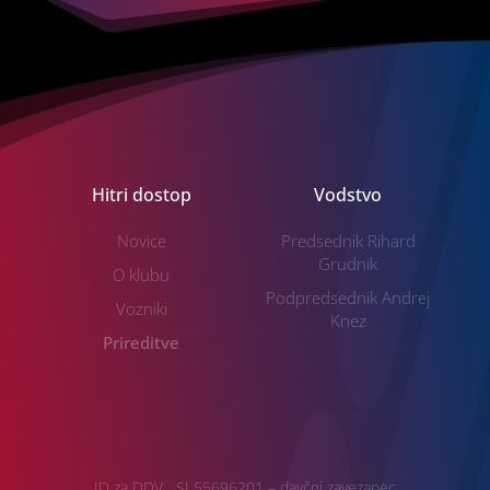
Hitri dostop
Vodstvo
Novice
Predsednik Rihard
Grudnik
O klubu
Podpredsednik Andrej
Vozniki
Knez
Prireditve
ID za DDV SI 55696201 – davčni zavezanec