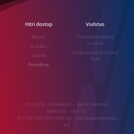
Hitri dostop
Vodstvo
Novice
Predsednik Rihard
Grudnik
O klubu
Podpredsednik Andrej
Vozniki
Knez
Prireditve
ID za DDV SI 55696201 – davčni zavezanec
Matična Št: 1469757
TR SI 56 0242 6025 4269 641 Nova ljubljanska banka
d.d.