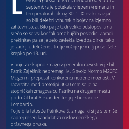
L
etošnja gorska dirka Eichenbühl od 9.do 10.
septembra je potekala v lepem vremenu in
temperaturah okrog 30°C. ©tevilni navijači
so bili deležni vrhunskih bojev na izjemno
zahtevni stezi. Bilo pa je tudi veliko odstopov, a na
srečo so se vsi končali brez hujših posledic. Zaradi
prekinitev pa se je zelo zavlekla izvedba dirke, tako
je zadnji udeleženec tretje vožnje je v cilj prišel šele
krepko po 18. uri.
V boju za skupno zmago v generalni razvrstitvi je bil
Patrik Zajelšnik nepremagljiv . S svojo Normo M20FC
Mugen ni prepustil konkurenci nobene možnosti. V
razvrstitvi med prototipi 3000 ccm se je na
stopničkah zmagovalcu Patriku na drugem mestu
pridružil brat Alexander, tretji je bi Francoz
Lombardo.
To je bila letos že Patrikova 5. zmaga, ki si je s tem še
naprej resen kandidat za naslov nemškega
državnega prvaka.