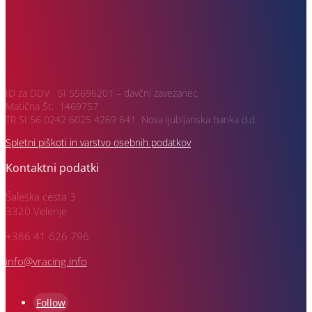
ID za DDV SI 55696201 – davčni zavezanec
Matična Št: 1469757
TR SI 56 0242 6025 4269 641 Nova ljubljanska banka d.d.
Spletni piškoti in varstvo osebnih podatkov
Kontaktni podatki
Šaleška cesta 3
3320 Velenje
+386 41 626 796
info@vracing.info
Follow