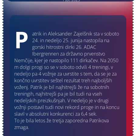
P
atrik in Aleksander Zajelšnik sta v soboto
24. in nedeljo 25. junija nastopila na
gorski hitrostni dirki 26. ADAC
Ibergrennen za državno prvenstvo
Nemčije, kjer je nastopilo 111 dirkačev. Na 2050
m dolgi progi so se v soboto odvili 4 treningi, v
nedeljo pa 4 vožnje za uvrstite s tem, da se je za
končno uvrstitev seštel rezultat treh najboljših
voženj. Patrik je bil najhitrejši že na sobotnih
treningih, najhitrejši pa je bil tudi na vseh
nedeljskih preizkušnjah. V nedeljo je v drugi
vožnji postavil tudi novi rekord proge in na koncu
slavil v absolutni konkurenci za 6,4 sek.
To je bila letos že tretja zaporedna Patrikova
zmaga.