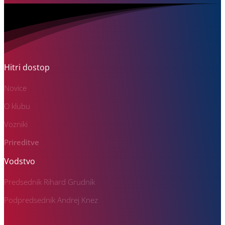
Hitri dostop
Novice
O klubu
Vozniki
Prireditve
Vodstvo
Predsednik Rihard Grudnik
Podpredsednik Andrej Knez