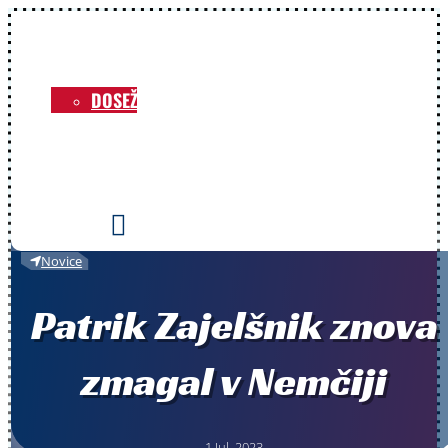
NOVICE
O KLUBU
DOSEŽKI
VOZNIKI
PRIREDITVE
KONTAKT

Novice
Patrik Zajelšnik znova
zmagal v Nemčiji
1 Jul, 2023