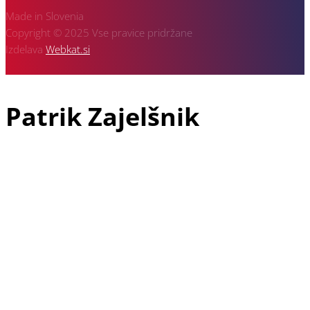
Made in Slovenia
Copyright © 2025 Vse pravice pridržane
Izdelava
Webkat.si
Patrik Zajelšnik
Patrik Zajelšnik je doma iz Vojnika pri Celju, rojen v Nemčiji in
tudi trenutno živeč v Freiburgu v Nemčiji, je z avto športom
povezan že od vsega začetka svojega življenja. V družini dirka
še njegov starejši brat Alexander in pa oče Josef, ki je vodja
ekipe in je z dirkanjem pričel že davnega leta 1974.
Patrikova dirkaška pot se je najprej pričela v letu 1991 v
gokartu, naslednji korak pa je že bil prototip 2000 ccm v
katerega je sedel leta 1999 in takoj osvojil 3 mesto v krožnih
dirkah. V letu 2000 je napredoval na drugo mesto, v letu 2002
pa je osvojil naslov Evropskega prvaka v krožnih dirkah za
prototipe do 3000 ccm. Po tem uspehu se je ekipa odločila, da