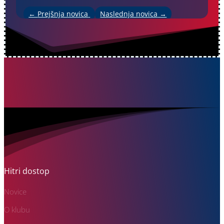
←
Prejšnja novica
Naslednja novica
→
Hitri dostop
Novice
O klubu