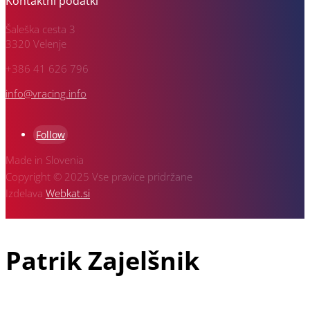
Kontaktni podatki
Šaleška cesta 3
3320 Velenje
+386 41 626 796
info@vracing.info
Follow
Made in Slovenia
Copyright © 2025 Vse pravice pridržane
Izdelava
Webkat.si
Patrik Zajelšnik
Patrik Zajelšnik je doma iz Vojnika pri Celju, rojen v Nemčiji in