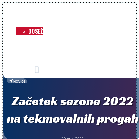
NOVICE
O KLUBU
DOSEŽKI
VOZNIKI
PRIREDITVE
KONTAKT

Novice
Začetek sezone 2022
na tekmovalnih progah
30 Apr, 2022