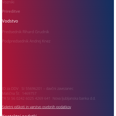
Vozniki
Prireditve
Vodstvo
Predsednik Rihard Grudnik
Podpredsednik Andrej Knez
ID za DDV SI 55696201 – davčni zavezanec
Matična Št: 1469757
TR SI 56 0242 6025 4269 641 Nova ljubljanska banka d.d.
Spletni piškoti in varstvo osebnih podatkov