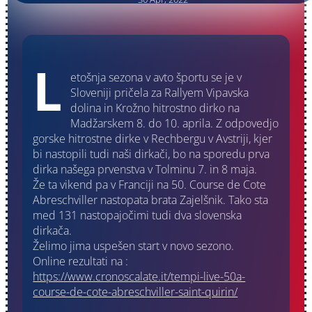
L
etošnja sezona v avto športu se je v
Sloveniji pričela za Rallyem Vipavska
dolina in Krožno hitrostno dirko na
Madžarskem 8. do 10. aprila. Z odpovedjo
gorske hitrostne dirke v Rechbergu v Avstriji, kjer
bi nastopili tudi naši dirkači, bo na sporedu prva
dirka našega prvenstva v Tolminu 7. in 8 maja.
Že ta vikend pa v Franciji na 50. Course de Cote
Abreschviller nastopata brata Zajelšnik. Tako sta
med 131 nastopajočimi tudi dva slovenska
dirkača.
Želimo jima uspešen start v novo sezono.
Online rezultati na :
https://www.cronoscalate.it/tempi-live-50a-
course-de-cote-abreschviller-saint-quirin/