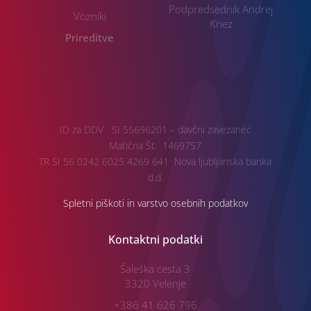
Podpredsednik Andrej
Vozniki
Knez
Prireditve
ID za DDV SI 55696201 – davčni zavezanec
Matična Št: 1469757
TR SI 56 0242 6025 4269 641 Nova ljubljanska banka
d.d.
Spletni piškoti in varstvo osebnih podatkov
Kontaktni podatki
Šaleška cesta 3
3320 Velenje
+386 41 626 796