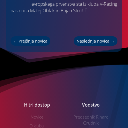
evropskega prvenstva sta iz kluba V-Racing
nastopila Matej Oblak in Bojan Strožič.
←
Prejšnja novica
Naslednja novica
→
Hitri dostop
Vodstvo
Novice
Predsednik Rihard
Grudnik
O klubu