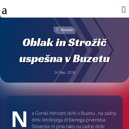

Novice
Oblak in Strožič
uspešna v Buzetu
24 Sep, 2018
N
a Gorski hitrostni dirki v Buzetu , na zadnji
dirki letošnjega državnega prvenstva
Slovenije in prav tako na zadnji dirki