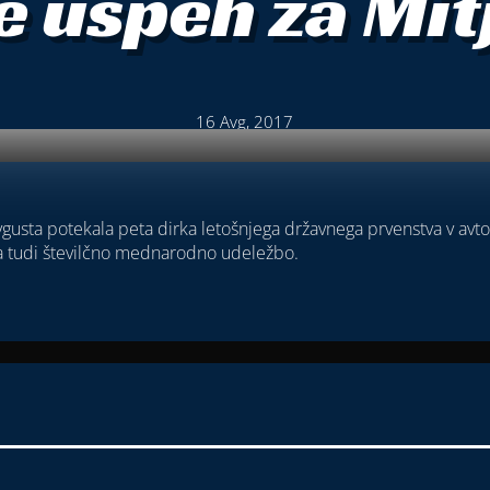
 uspeh za Mit
16 Avg, 2017
avgusta potekala peta dirka letošnjega državnega prvenstva v avt
bila tudi številčno mednarodno udeležbo.