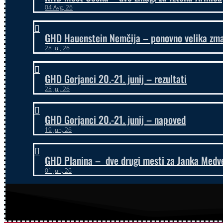
04 Avg, 26

GHD Hauenstein Nemčija – ponovno velika zmag
28 Jul, 26

GHD Gorjanci 20.-21. junij – rezultati
28 Jul, 26

GHD Gorjanci 20.-21. junij – napoved
19 Jun, 26

GHD Planina – dve drugi mesti za Janka Medv
01 Jun, 26