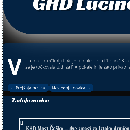
GHD Lučine
V
Lučinah pri ©kofji Loki je minuli vikend 12. in 13. 
se je točkovala tudi za FIA pokale in je zato priva
←
Prejšnja novica
Naslednja novica
→
Zadnje novice

KHD Most Češka – dve zmagi za Iztoka Armiča