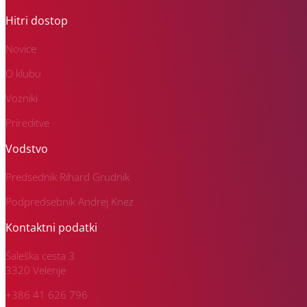
Hitri dostop
Novice
O klubu
Vozniki
Prireditve
Vodstvo
Predsednik Rihard Grudnik
Podpredsebnik Andrej Knez
Kontaktni podatki
Šaleška cesta 3
3320 Velenje
+386 41 626 796