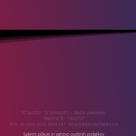
ID za DDV SI 55696201 – davčni zavezanec
Matična Št: 1469757
TR SI 56 0242 6025 4269 641 Nova ljubljanska banka d.d.
Spletni piškoti in varstvo osebnih podatkov