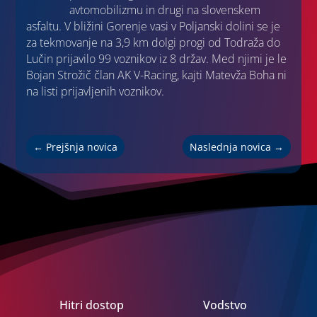
avtomobilizmu in drugi na slovenskem
asfaltu. V bližini Gorenje vasi v Poljanski dolini se je
za tekmovanje na 3,9 km dolgi progi od Todraža do
Lučin prijavilo 99 voznikov iz 8 držav. Med njimi je le
Bojan Strožič član AK V-Racing, kajti Matevža Boha ni
na listi prijavljenih voznikov.
←
Prejšnja novica
Naslednja novica
→
Hitri dostop
Vodstvo