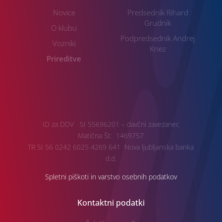
Novice
Predsednik Rihard
Grudnik
O klubu
Podpredsednik Andrej
Vozniki
Knez
Prireditve
ID za DDV SI 55696201 – davčni zavezanec
Matična Št: 1469757
TR SI 56 0242 6025 4269 641 Nova ljubljanska banka
d.d.
Spletni piškoti in varstvo osebnih podatkov
Kontaktni podatki