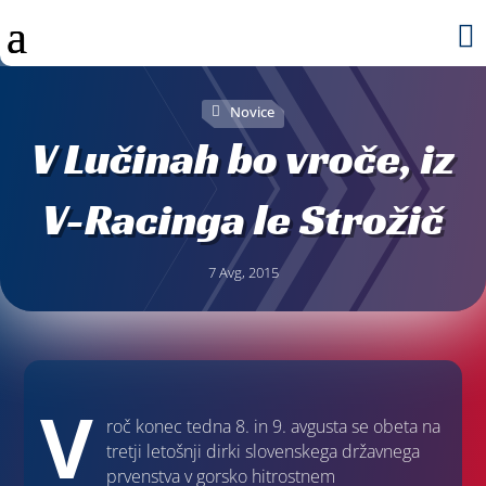

Novice
V Lučinah bo vroče, iz
V-Racinga le Strožič
7 Avg, 2015
V
roč konec tedna 8. in 9. avgusta se obeta na
tretji letošnji dirki slovenskega državnega
prvenstva v gorsko hitrostnem