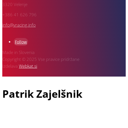
3320 Velenje
+386 41 626 796
info@vracing.info
Follow
Made in Slovenia
Copyright © 2025 Vse pravice pridržane
Izdelava
Webkat.si
Patrik Zajelšnik
Patrik Zajelšnik je doma iz Vojnika pri Celju, rojen v Nemčiji in
tudi trenutno živeč v Freiburgu v Nemčiji, je z avto športom
povezan že od vsega začetka svojega življenja. V družini dirka