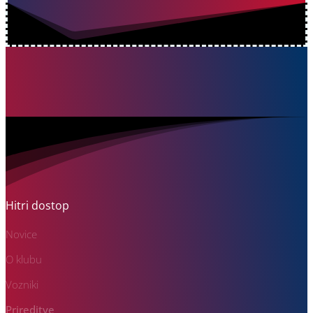
Hitri dostop
Novice
O klubu
Vozniki
Prireditve