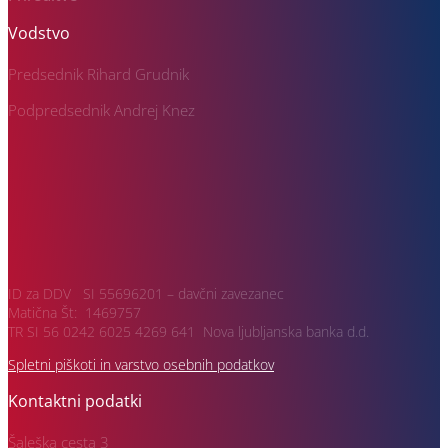
Vodstvo
Predsednik Rihard Grudnik
Podpredsednik Andrej Knez
ID za DDV SI 55696201 – davčni zavezanec
Matična Št: 1469757
TR SI 56 0242 6025 4269 641 Nova ljubljanska banka d.d.
Spletni piškoti in varstvo osebnih podatkov
Kontaktni podatki
Šaleška cesta 3