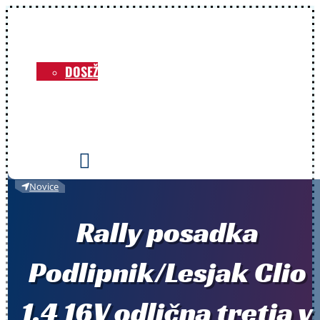
NOVICE
O KLUBU
DOSEŽKI
VOZNIKI
PRIREDITVE
KONTAKT

Novice
Rally posadka
Podlipnik/Lesjak Clio
1.4 16V odlična tretja v