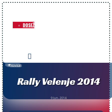
NOVICE
O KLUBU
DOSEŽKI
VOZNIKI
PRIREDITVE
KONTAKT

Novice
Rally Velenje 2014
9 Jun, 2014