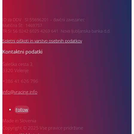
ID za DDV SI 55696201 – davčni zavezanec
Matična Št: 1469757
TR SI 56 0242 6025 4269 641 Nova ljubljanska banka d.d.
Spletni piškoti in varstvo osebnih podatkov
Kontaktni podatki
Šaleška cesta 3
3320 Velenje
+386 41 626 796
info@vracing.info
Follow
Made in Slovenia
Copyright © 2025 Vse pravice pridržane