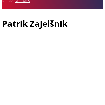
Izdelava
Webkat.si
Patrik Zajelšnik
Patrik Zajelšnik je doma iz Vojnika pri Celju, rojen v Nemčiji in
tudi trenutno živeč v Freiburgu v Nemčiji, je z avto športom
povezan že od vsega začetka svojega življenja. V družini dirka
še njegov starejši brat Alexander in pa oče Josef, ki je vodja
ekipe in je z dirkanjem pričel že davnega leta 1974.
Patrikova dirkaška pot se je najprej pričela v letu 1991 v
gokartu, naslednji korak pa je že bil prototip 2000 ccm v
katerega je sedel leta 1999 in takoj osvojil 3 mesto v krožnih
dirkah. V letu 2000 je napredoval na drugo mesto, v letu 2002
pa je osvojil naslov Evropskega prvaka v krožnih dirkah za
prototipe do 3000 ccm. Po tem uspehu se je ekipa odločila, da
preide na dirkališča gorskih hitrostnih dirk. V letu 2007 so se
včlanili v Klub V-Racing Velenje, se prvič udeležili dirke
slovenskega državnega prvenstva na Rogli in s tem pričeli