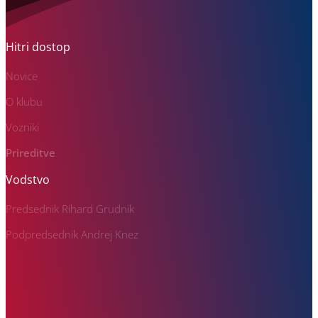
Hitri dostop
Novice
O klubu
Vozniki
Prireditve
Vodstvo
Predsednik Rihard Grudnik
Podpredsednik Andrej Knez