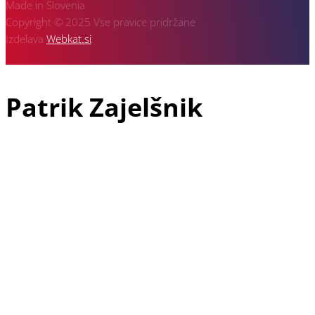
Made in Slovenia
Copyright © 2025 Vse pravice pridržane
Izdelava
Webkat.si
Patrik Zajelšnik
Patrik Zajelšnik je doma iz Vojnika pri Celju, rojen v Nemčiji in
tudi trenutno živeč v Freiburgu v Nemčiji, je z avto športom
povezan že od vsega začetka svojega življenja. V družini dirka
še njegov starejši brat Alexander in pa oče Josef, ki je vodja
ekipe in je z dirkanjem pričel že davnega leta 1974.
Patrikova dirkaška pot se je najprej pričela v letu 1991 v
gokartu, naslednji korak pa je že bil prototip 2000 ccm v
katerega je sedel leta 1999 in takoj osvojil 3 mesto v krožnih
dirkah. V letu 2000 je napredoval na drugo mesto, v letu 2002
pa je osvojil naslov Evropskega prvaka v krožnih dirkah za
prototipe do 3000 ccm. Po tem uspehu se je ekipa odločila, da
preide na dirkališča gorskih hitrostnih dirk. V letu 2007 so se