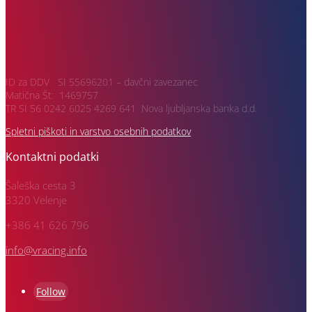
ID za DDV SI 55696201 – davčni zavezanec
Matična Št: 1469757
TR SI 56 0242 6025 4269 641 Nova ljubljanska banka d.d.
Spletni piškoti in varstvo osebnih podatkov
Kontaktni podatki
Šaleška cesta 3
3320 Velenje
+386 41 626 796
info@vracing.info
Follow