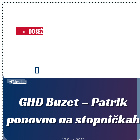
NOVICE
O KLUBU
DOSEŽKI
VOZNIKI
PRIREDITVE
KONTAKT

Novice
GHD Buzet – Patrik
ponovno na stopničkah
17 Sep, 2013