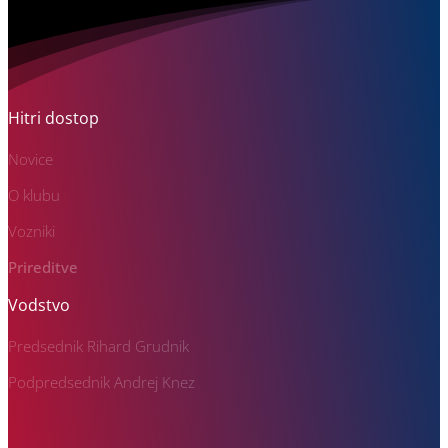
Hitri dostop
Novice
O klubu
Vozniki
Prireditve
Vodstvo
Predsednik Rihard Grudnik
Podpredsednik Andrej Knez