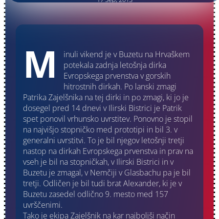
M
inuli vikend je v Buzetu na Hrvaškem
potekala zadnja letošnja dirka
Evropskega prvenstva v gorskih
hitrostnih dirkah. Po lanski zmagi
Patrika Zajelšnika na tej dirki in po zmagi, ki jo je
dosegel pred 14 dnevi v Ilirski Bistrici je Patrik
spet ponovil vrhunsko uvrstitev. Ponovno je stopil
na najvišjo stopničko med prototipi in bil 3. v
generalni uvrstitvi. To je bil njegov letošnji tretji
nastop na dirkah Evropskega prvenstva in prav na
vseh je bil na stopničkah, v Ilirski Bistrici in v
Buzetu je zmagal, v Nemčiji v Glasbachu pa je bil
tretji. Odličen je bil tudi brat Alexander, ki je v
Buzetu zasedel odlično 9. mesto med 157
uvrščenimi.
Tako je ekipa Zajelšnik na kar najboljši način