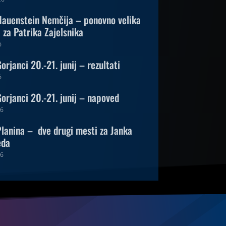
auenstein Nemčija – ponovno velika
za Patrika Zajelsnika
6
rjanci 20.-21. junij – rezultati
6
orjanci 20.-21. junij – napoved
26
lanina – dve drugi mesti za Janka
eda
26