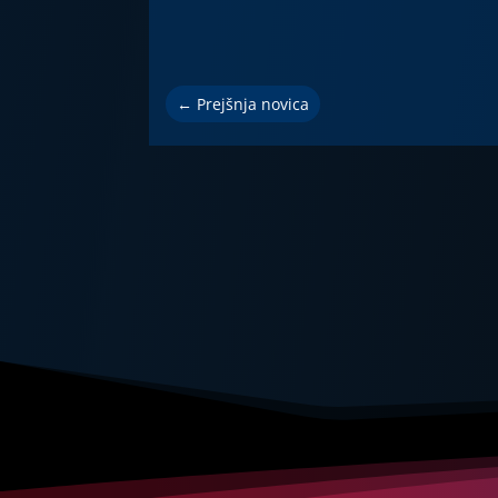
←
Prejšnja novica