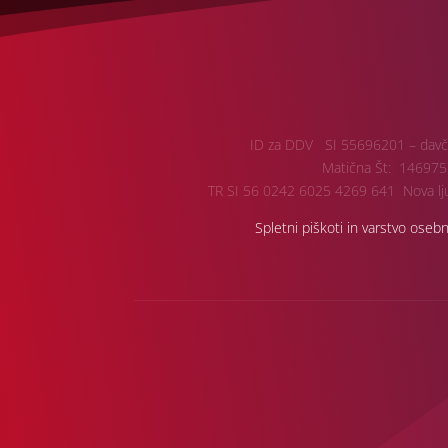
ID za DDV SI 55696201 – davč
Matična Št: 146975
TR SI 56 0242 6025 4269 641 Nova lju
Spletni piškoti in varstvo oseb