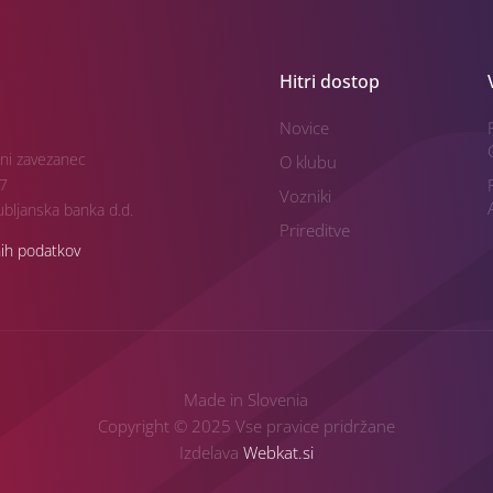
Hitri dostop
Novice
ni zavezanec
O klubu
7
Vozniki
bljanska banka d.d.
Prireditve
nih podatkov
Made in Slovenia
Copyright © 2025 Vse pravice pridržane
Izdelava
Webkat.si