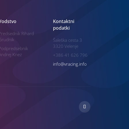
Vodstvo
Kontaktni
podatki
Predsednik Rihard
Grudnik
Šaleška cesta 3
3320 Velenje
Podpredsebnik
Andrej Knez
+386 41 626 796
info@vracing.info