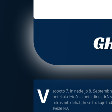
GH
V
soboto 7. in nedeljo 8. Septemb
potekala letošnja peta dirka drža
hitrostnih dirkah, ki se točkuje 
zveze FIA