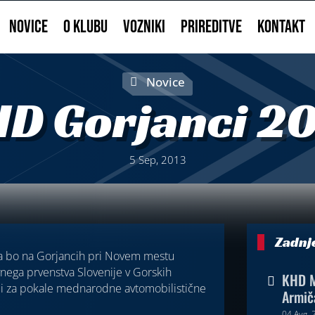
NOVICE
O KLUBU
VOZNIKI
PRIREDITVE
KONTAKT
Novice
D Gorjanci 2
5 Sep, 2013
Zadnj
ra bo na Gorjancih pri Novem mestu
vnega prvenstva Slovenije v Gorskih
KHD M

tudi za pokale mednarodne avtomobilistične
Armič
04 Avg, 