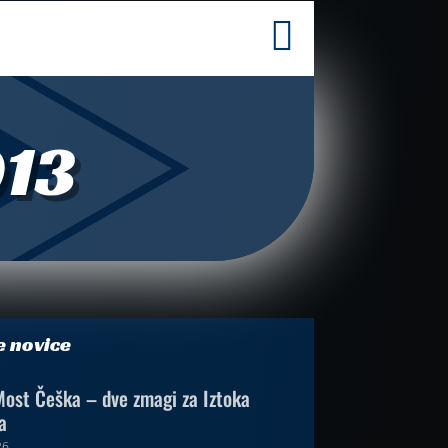

013
e novice
ost Češka – dve zmagi za Iztoka
a
26