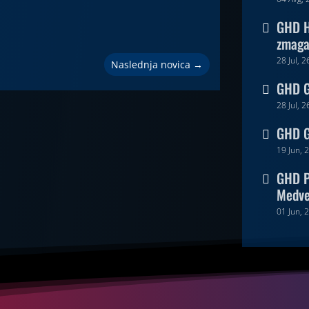
GHD H

zmaga 
28 Jul, 2
Naslednja novica
→
GHD Go

28 Jul, 2
GHD G

19 Jun, 
GHD P

Medv
01 Jun, 