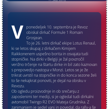
V
ponedeljek 10. septembra je Revoz
obiskal dirkač Formule 1 Romain
Grosjean.
To je 26. letni dirkač ekipe Lotus Renaul,
ki se letos skupaj z dirkačem Kimijem
Raikkonenem uspešno borita in osvajata tudi
stopničke. Na dirki v Belgiji je žal povzročil
verižno trčenje na štartu dirke in bil zato kaznovan
s prepovedjo nastopa v Monzi. Letos se je že
trikrat uvrstil na stopničke in do konca sezone želi
to še nekajkrat ponoviti, je dejal na obisku v
Revozu.
Ob ogledu proizvodnje in ob srečanju z
zaposlenimi ter mediji, si je ogledal tudi dirkalni
avtomobil Twingo R2 EVO Mateja Grudnika. Z
zanimanjem je sedel vanj in povedal, da rally-a še