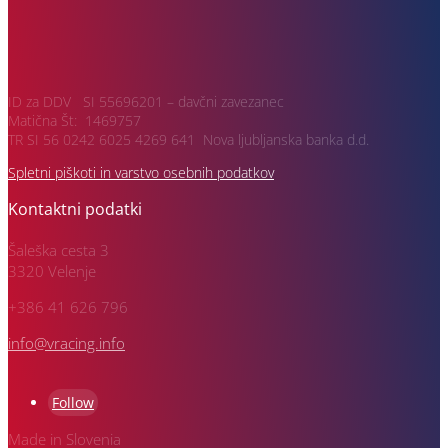
ID za DDV SI 55696201 – davčni zavezanec
Matična Št: 1469757
TR SI 56 0242 6025 4269 641 Nova ljubljanska banka d.d.
Spletni piškoti in varstvo osebnih podatkov
Kontaktni podatki
Šaleška cesta 3
3320 Velenje
+386 41 626 796
info@vracing.info
Follow
Made in Slovenia