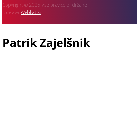
Copyright © 2025 Vse pravice pridržane
Izdelava
Webkat.si
Patrik Zajelšnik
Patrik Zajelšnik je doma iz Vojnika pri Celju, rojen v Nemčiji in
tudi trenutno živeč v Freiburgu v Nemčiji, je z avto športom
povezan že od vsega začetka svojega življenja. V družini dirka
še njegov starejši brat Alexander in pa oče Josef, ki je vodja
ekipe in je z dirkanjem pričel že davnega leta 1974.
Patrikova dirkaška pot se je najprej pričela v letu 1991 v
gokartu, naslednji korak pa je že bil prototip 2000 ccm v
katerega je sedel leta 1999 in takoj osvojil 3 mesto v krožnih
dirkah. V letu 2000 je napredoval na drugo mesto, v letu 2002
pa je osvojil naslov Evropskega prvaka v krožnih dirkah za
prototipe do 3000 ccm. Po tem uspehu se je ekipa odločila, da
preide na dirkališča gorskih hitrostnih dirk. V letu 2007 so se