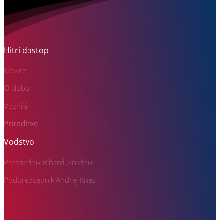
Hitri dostop
Novice
O klubu
Vozniki
Prireditve
Vodstvo
Predsednik Rihard Grudnik
Podpredsednik Andrej Knez