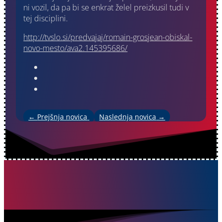
ni vozil, da pa bi se enkrat želel preizkusil tudi v
tej disciplini.
http://tvslo.si/predvajaj/romain-grosjean-obiskal-
novo-mesto/ava2.145395686/
←
Prejšnja novica
Naslednja novica
→