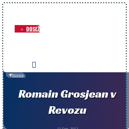
NOVICE
O KLUBU
DOSEŽKI
VOZNIKI
PRIREDITVE
KONTAKT

Novice
Romain Grosjean v
Revozu
11 Sep, 2012