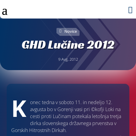

Novice
GHD Lučine 2012
9 Avg, 2012
K
onec tedna v soboto 11. in nedeljo 12.
avgusta bo v Gorenji vasi pri ©kofji Loki na
cesti proti Lučinam potekala letošnja tretja
dirka slovenskega državnega prvenstva v
Gorskih Hitrostnih Dirkah.