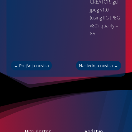
CREATOR: gd-
jpeg v1.0
(using IJG JPEG
v80), quality =
85
←
Prejšnja novica
Naslednja novica
→
Hitri dostop
Vodstvo