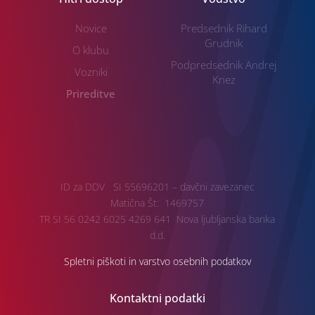
Novice
Predsednik Rihard
Grudnik
O klubu
Podpredsednik Andrej
Vozniki
Knez
Prireditve
ID za DDV SI 55696201 – davčni zavezanec
Matična Št: 1469757
TR SI 56 0242 6025 4269 641 Nova ljubljanska banka
d.d.
Spletni piškoti in varstvo osebnih podatkov
Kontaktni podatki