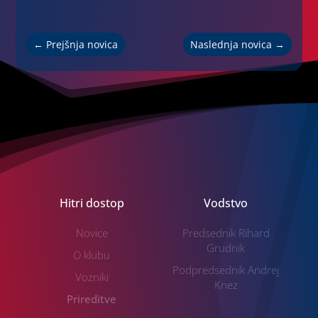
←
Prejšnja novica
Naslednja novica
→
Hitri dostop
Vodstvo
Novice
Predsednik Rihard
Grudnik
O klubu
Podpredsednik Andrej
Vozniki
Knez
Prireditve