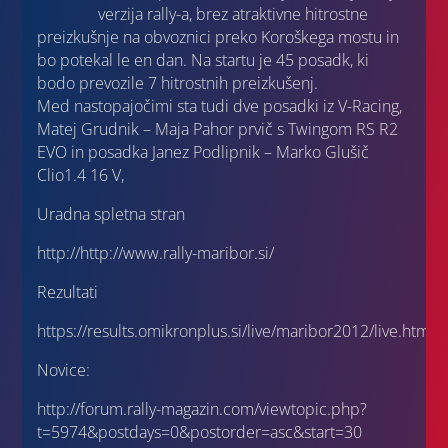
verzija rally-a, brez atraktivne hitrostne
preizkušnje na obvoznici preko Koroškega mostu in
bo potekal le en dan. Na startu je 45 posadk, ki
bodo prevozile 7 hitrostnih preizkušenj.
Med nastopajočimi sta tudi dve posadki iz V-Racing,
Matej Grudnik – Maja Pahor prvič s Twingom RS R2
EVO in posadka Janez Podlipnik – Marko Glušič
Clio1.4 16 V,
Uradna spletna stran
http://http
://www.rally-maribor.si/
Rezultati
https://results.omikronplus.si/live/maribor2012/live.html
Novice:
http://forum.rally-magazin.com/viewtopic.php?
t=5974&postdays=0&postorder=asc&start=30