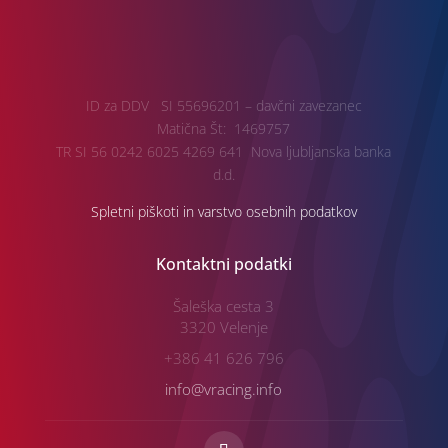
ID za DDV SI 55696201 – davčni zavezanec
Matična Št: 1469757
TR SI 56 0242 6025 4269 641 Nova ljubljanska banka
d.d.
Spletni piškoti in varstvo osebnih podatkov
Kontaktni podatki
Šaleška cesta 3
3320 Velenje
+386 41 626 796
info@vracing.info