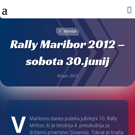

Novice
Rally Maribor 2012 –
sobota 30.junij
30 Jun, 2012
V
Mariboru danes poteka jubilejni 10. Rally
Mribor, ki je letošnja 4. preizkušnja za
državno prvenstvo Slovenije. Tokrat je krajša