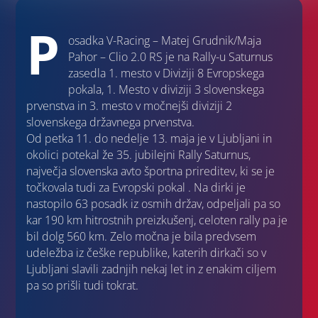
P
osadka V-Racing – Matej Grudnik/Maja
Pahor – Clio 2.0 RS je na Rally-u Saturnus
zasedla 1. mesto v Diviziji 8 Evropskega
pokala, 1. Mesto v diviziji 3 slovenskega
prvenstva in 3. mesto v močnejši diviziji 2
slovenskega državnega prvenstva.
Od petka 11. do nedelje 13. maja je v Ljubljani in
okolici potekal že 35. jubilejni Rally Saturnus,
največja slovenska avto športna prireditev, ki se je
točkovala tudi za Evropski pokal . Na dirki je
nastopilo 63 posadk iz osmih držav, odpeljali pa so
kar 190 km hitrostnih preizkušenj, celoten rally pa je
bil dolg 560 km. Zelo močna je bila predvsem
udeležba iz češke republike, katerih dirkači so v
Ljubljani slavili zadnjih nekaj let in z enakim ciljem
pa so prišli tudi tokrat.