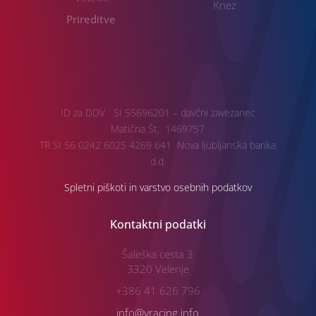
Knez
Prireditve
ID za DDV SI 55696201 – davčni zavezanec
Matična Št: 1469757
TR SI 56 0242 6025 4269 641 Nova ljubljanska banka
d.d.
Spletni piškoti in varstvo osebnih podatkov
Kontaktni podatki
Šaleška cesta 3
3320 Velenje
+386 41 626 796
info@vracing.info