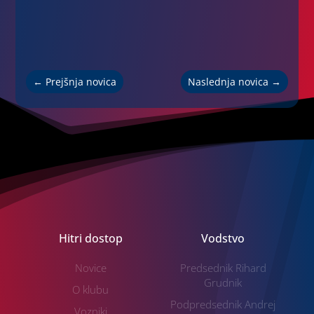
←
Prejšnja novica
Naslednja novica
→
Hitri dostop
Vodstvo
Novice
Predsednik Rihard
Grudnik
O klubu
Podpredsednik Andrej
Vozniki