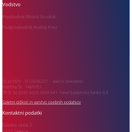
Vodstvo
Predsednik Rihard Grudnik
Podpredsednik Andrej Knez
ID za DDV SI 55696201 – davčni zavezanec
Matična Št: 1469757
TR SI 56 0242 6025 4269 641 Nova ljubljanska banka d.d.
Spletni piškoti in varstvo osebnih podatkov
Kontaktni podatki
Šaleška cesta 3
3320 Velenje