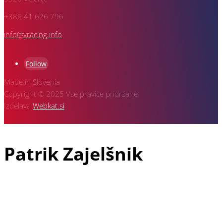
+386 41 626 796
info@vracing.info
Follow
Made in Slovenia
Copyright © 2025 Vse pravice pridržane
Izdelava
Webkat.si
Patrik Zajelšnik
Patrik Zajelšnik je doma iz Vojnika pri Celju, rojen v Nemčiji in
tudi trenutno živeč v Freiburgu v Nemčiji, je z avto športom
povezan že od vsega začetka svojega življenja. V družini dirka
še njegov starejši brat Alexander in pa oče Josef, ki je vodja