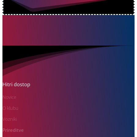
Hitri dostop
Novice
O klubu
Vozniki
Prireditve