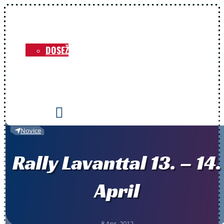
NOVICE
O KLUBU
DOSEŽKI
VOZNIKI
PRIREDITVE
KONTAKT

Novice
Rally Lavanttal 13. – 14.
April
8 Apr, 2012