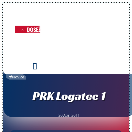
NOVICE
O KLUBU
DOSEŽKI
VOZNIKI
PRIREDITVE
KONTAKT

Novice
PRK Logatec 1
30 Apr, 2011