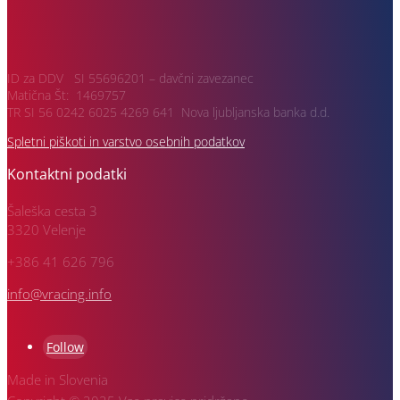
ID za DDV SI 55696201 – davčni zavezanec
Matična Št: 1469757
TR SI 56 0242 6025 4269 641 Nova ljubljanska banka d.d.
Spletni piškoti in varstvo osebnih podatkov
Kontaktni podatki
Šaleška cesta 3
3320 Velenje
+386 41 626 796
info@vracing.info
Follow
Made in Slovenia