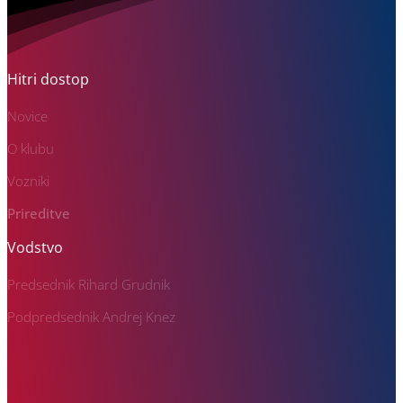
Hitri dostop
Novice
O klubu
Vozniki
Prireditve
Vodstvo
Predsednik Rihard Grudnik
Podpredsednik Andrej Knez