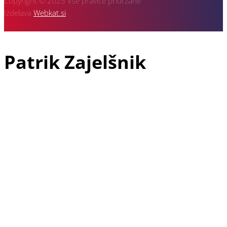
Copyright © 2025 Vse pravice pridržane
Izdelava
Webkat.si
Patrik Zajelšnik
Patrik Zajelšnik je doma iz Vojnika pri Celju, rojen v Nemčiji in
tudi trenutno živeč v Freiburgu v Nemčiji, je z avto športom
povezan že od vsega začetka svojega življenja. V družini dirka
še njegov starejši brat Alexander in pa oče Josef, ki je vodja
ekipe in je z dirkanjem pričel že davnega leta 1974.
Patrikova dirkaška pot se je najprej pričela v letu 1991 v
gokartu, naslednji korak pa je že bil prototip 2000 ccm v
katerega je sedel leta 1999 in takoj osvojil 3 mesto v krožnih
dirkah. V letu 2000 je napredoval na drugo mesto, v letu 2002
pa je osvojil naslov Evropskega prvaka v krožnih dirkah za
prototipe do 3000 ccm. Po tem uspehu se je ekipa odločila, da
preide na dirkališča gorskih hitrostnih dirk. V letu 2007 so se
včlanili v Klub V-Racing Velenje, se prvič udeležili dirke