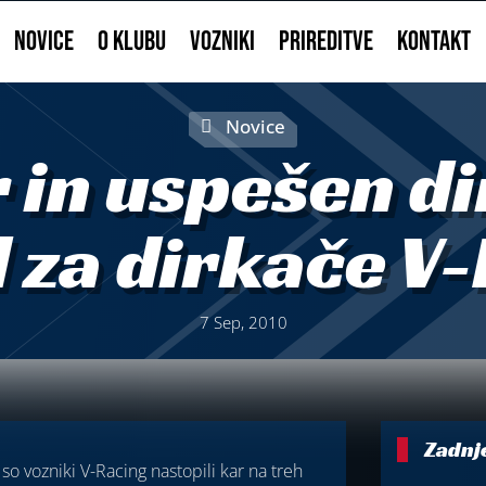
NOVICE
O KLUBU
VOZNIKI
PRIREDITVE
KONTAKT
Novice
 in uspešen d
 za dirkače V
7 Sep, 2010
Zadnj
 so vozniki V-Racing nastopili kar na treh