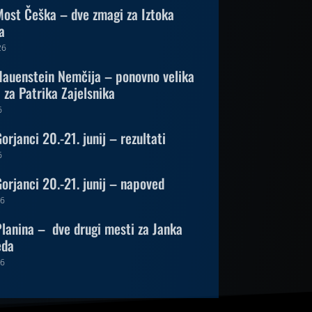
ost Češka – dve zmagi za Iztoka
a
26
auenstein Nemčija – ponovno velika
za Patrika Zajelsnika
6
rjanci 20.-21. junij – rezultati
6
orjanci 20.-21. junij – napoved
26
lanina – dve drugi mesti za Janka
eda
26