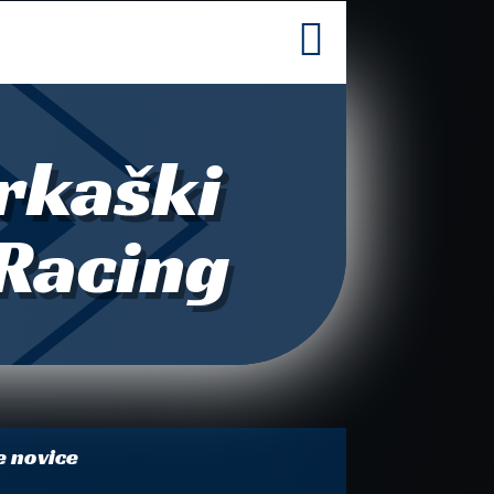

irkaški
-Racing
e novice