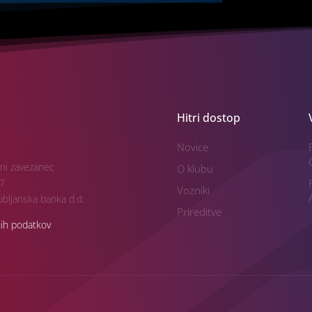
Hitri dostop
Novice
ni zavezanec
O klubu
7
Vozniki
bljanska banka d.d.
Prireditve
nih podatkov