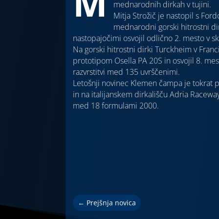
M
mednarodnih dirkah v tujini.
Mitja Strožič je nastopil s F
mednarodni gorski hitrostni di
nastopajočimi osvojil odlično 2. mesto v sku
Na gorski hitrostni dirki Turckheim v Franci
prototipom Osella PA 20S in osvojil 8. mes
razvrstitvi med 135 uvrščenimi.
Letošnji novinec Klemen čampa je tokrat p
in na italijanskem dirkališču Adria Racewa
med 18 formulami 2000.
←
Prejšnja novica