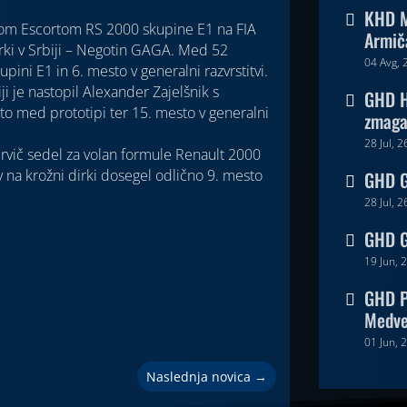
KHD M

ordom Escortom RS 2000 skupine E1 na FIA
Armič
rki v Srbiji – Negotin GAGA. Med 52
04 Avg, 
pini E1 in 6. mesto v generalni razvrstitvi.
ji je nastopil Alexander Zajelšnik s
GHD H

to med prototipi ter 15. mesto v generalni
zmaga 
28 Jul, 2
rvič sedel za volan formule Renault 2000
y na krožni dirki dosegel odlično 9. mesto
GHD Go

28 Jul, 2
GHD G

19 Jun, 
GHD P

Medv
01 Jun, 
Naslednja novica
→