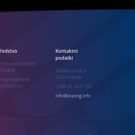
Vodstvo
Kontaktni
podatki
Predsednik Rihard
Grudnik
Šaleška cesta 3
3320 Velenje
Podpredsebnik
Andrej Knez
+386 41 626 796
info@vracing.info