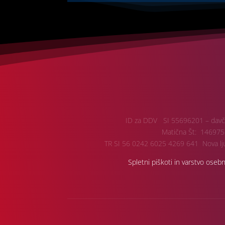
ID za DDV SI 55696201 – davč
Matična Št: 146975
TR SI 56 0242 6025 4269 641 Nova lju
Spletni piškoti in varstvo oseb