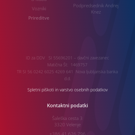
Podpredsednik Andrej
Vozniki
Knez
Prireditve
ID za DDV SI 55696201 – davčni zavezanec
Matična Št: 1469757
TR SI 56 0242 6025 4269 641 Nova ljubljanska banka
d.d.
Spletni piškoti in varstvo osebnih podatkov
Kontaktni podatki
Šaleška cesta 3
3320 Velenje
+386 41 626 796