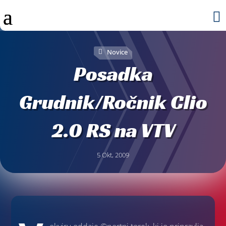

Novice
Posadka
Grudnik/Ročnik Clio
2.0 RS na VTV
5 Okt, 2009