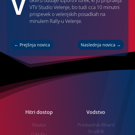
V
okviru oddaje ©portni torek, ki jo pripravlja
VTV Studio Velenje, bo tudi cca 10 minutni
prispevek o velenjskih posadkah na
minulem Rally-u Velenje.
←
Prejšnja novica
Naslednja novica
→
Hitri dostop
Vodstvo
Novice
Predsednik Rihard
Grudnik
O klubu