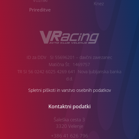
Knez
Prireditve
ID za DDV SI 55696201 – davčni zavezanec
Matična Št: 1469757
TR SI 56 0242 6025 4269 641 Nova ljubljanska banka
d.d.
Spletni piškoti in varstvo osebnih podatkov
Kontaktni podatki
Šaleška cesta 3
3320 Velenje
+386 41 626 796