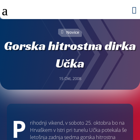

Novice
Gorska hitrostna dirka
Učka
15 Okt, 2008
P
rihodnji vikend, v soboto 25. oktobra bo na
Hrvaškem v Istri pri tunelu Učka potekala še
letošnja zadnja sedma gorska hitrostna