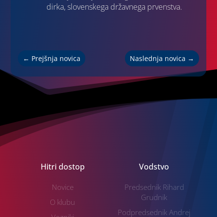
dirka, slovenskega državnega prvenstva.
←
Prejšnja novica
Naslednja novica
→
Hitri dostop
Vodstvo
Novice
Predsednik Rihard
Grudnik
O klubu
Podpredsednik Andrej
Vozniki