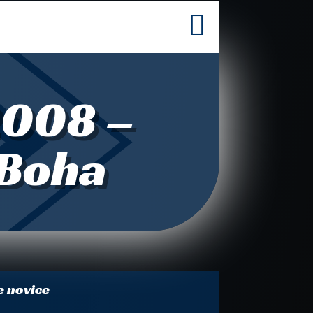

2008 –
 Boha
e novice