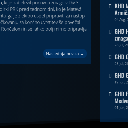
ki je zabeležil ponovno zmago v Div 3 –
KHD M

a dirki PRK pred tednom dni, ko je Matevž
Armič
ta, ga je z ekipo uspel pripraviti za nastop
04 Avg, 
v točkovanju za končno uvrstitev še povečal
ončelom in se lahko bolj mirno pripravlja
GHD H

zmaga 
28 Jul, 2
Naslednja novica
→
GHD Go

28 Jul, 2
GHD G

19 Jun, 
GHD P

Medv
01 Jun, 