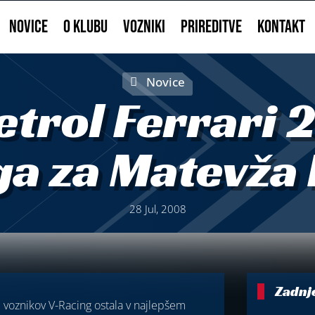
NOVICE
O KLUBU
VOZNIKI
PRIREDITVE
KONTAKT
Novice
etrol Ferrari 
a za Matevža
28 Jul, 2008
Zadnj
 od voznikov V-Racing ostala v najlepšem