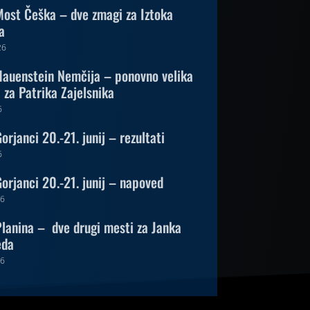
ost Češka – dve zmagi za Iztoka
a
26
auenstein Nemčija – ponovno velika
za Patrika Zajelsnika
6
rjanci 20.-21. junij – rezultati
6
orjanci 20.-21. junij – napoved
26
lanina – dve drugi mesti za Janka
eda
26