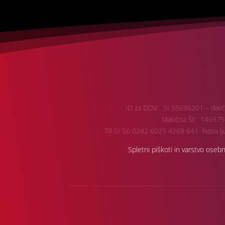
ID za DDV SI 55696201 – davč
Matična Št: 146975
TR SI 56 0242 6025 4269 641 Nova lju
Spletni piškoti in varstvo oseb