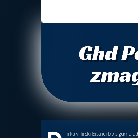
Ghd P
zmag
irka v Ilirski Bistrici bo sigurno