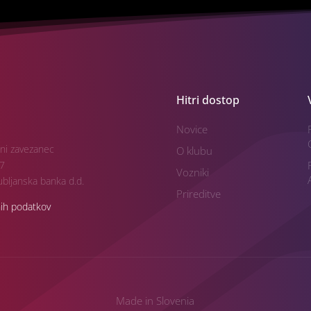
Hitri dostop
Novice
ni zavezanec
O klubu
7
Vozniki
bljanska banka d.d.
Prireditve
nih podatkov
Made in Slovenia