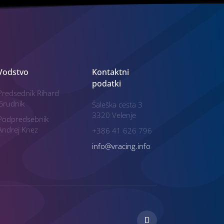
Vodstvo
Kontaktni
podatki
Predsednik Rihard
Grudnik
Šaleška cesta 3
3320 Velenje
Podpredsebnik
Andrej Knez
+386 41 626 796
info@vracing.info