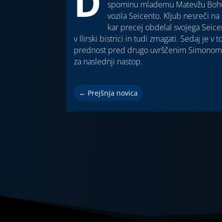
D
spominu mlademu Matevžu Bohu, 
vozila Seicento. Kljub nesreči n
kar precej obdelal svojega Seicen
v Ilirski bistrici in tudi zmagati. Sedaj je 
prednost pred drugo uvrščenim Simonom R
za naslednji nastop.
←
Prejšnja novica