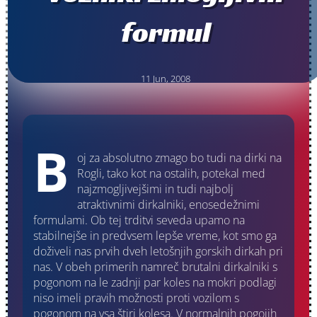
formul
11 Jun, 2008
B
oj za absolutno zmago bo tudi na dirki na
Rogli, tako kot na ostalih, potekal med
najzmogljivejšimi in tudi najbolj
atraktivnimi dirkalniki, enosedežnimi
formulami. Ob tej trditvi seveda upamo na
stabilnejše in predvsem lepše vreme, kot smo ga
doživeli nas prvih dveh letošnjih gorskih dirkah pri
nas. V obeh primerih namreč brutalni dirkalniki s
pogonom na le zadnji par koles na mokri podlagi
niso imeli pravih možnosti proti vozilom s
pogonom na vsa štiri kolesa. V normalnih pogojih