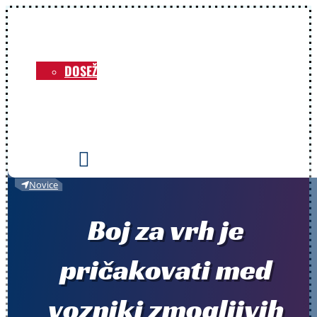
NOVICE
O KLUBU
DOSEŽKI
VOZNIKI
PRIREDITVE
KONTAKT

Novice
Boj za vrh je
pričakovati med
vozniki zmogljivih