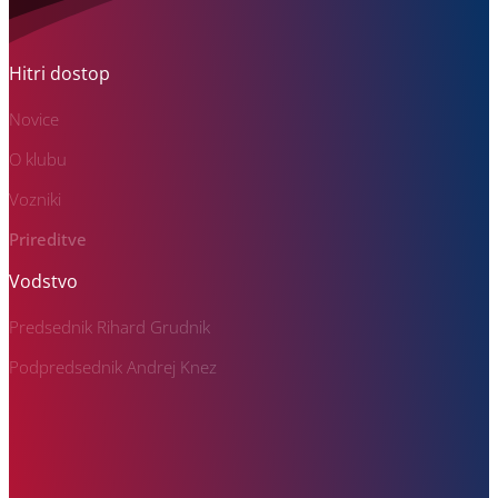
Hitri dostop
Novice
O klubu
Vozniki
Prireditve
Vodstvo
Predsednik Rihard Grudnik
Podpredsednik Andrej Knez