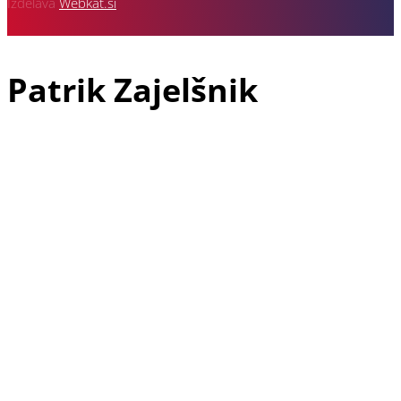
Izdelava
Webkat.si
Patrik Zajelšnik
Patrik Zajelšnik je doma iz Vojnika pri Celju, rojen v Nemčiji in
tudi trenutno živeč v Freiburgu v Nemčiji, je z avto športom
povezan že od vsega začetka svojega življenja. V družini dirka
še njegov starejši brat Alexander in pa oče Josef, ki je vodja
ekipe in je z dirkanjem pričel že davnega leta 1974.
Patrikova dirkaška pot se je najprej pričela v letu 1991 v
gokartu, naslednji korak pa je že bil prototip 2000 ccm v
katerega je sedel leta 1999 in takoj osvojil 3 mesto v krožnih
dirkah. V letu 2000 je napredoval na drugo mesto, v letu 2002
pa je osvojil naslov Evropskega prvaka v krožnih dirkah za
prototipe do 3000 ccm. Po tem uspehu se je ekipa odločila, da
preide na dirkališča gorskih hitrostnih dirk. V letu 2007 so se
včlanili v Klub V-Racing Velenje, se prvič udeležili dirke
slovenskega državnega prvenstva na Rogli in s tem pričeli