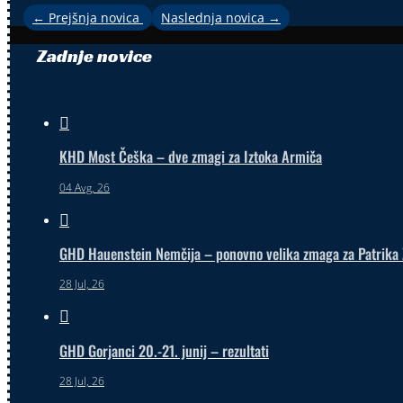
←
Prejšnja novica
Naslednja novica
→
Zadnje novice

KHD Most Češka – dve zmagi za Iztoka Armiča
04 Avg, 26

GHD Hauenstein Nemčija – ponovno velika zmaga za Patrika 
28 Jul, 26

GHD Gorjanci 20.-21. junij – rezultati
28 Jul, 26