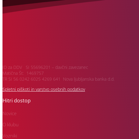
ID za DDV SI 55696201 – davčni zavezanec
Matična Št: 1469757
TR SI 56 0242 6025 4269 641 Nova ljubljanska banka d.d.
Spletni piškoti in varstvo osebnih podatkov
Hitri dostop
Novice
O klubu
Vozniki