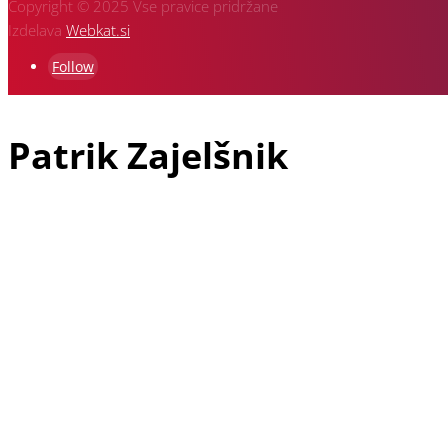
Copyright © 2025 Vse pravice pridržane
Izdelava
Webkat.si
Follow
Patrik Zajelšnik
Patrik Zajelšnik je doma iz Vojnika pri Celju, rojen v Nemčiji in 
starejši brat Alexander in pa oče Josef, ki je vodja ekipe in je z 
Patrikova dirkaška pot se je najprej pričela v letu 1991 v gokartu, 
napredoval na drugo mesto, v letu 2002 pa je osvojil naslov Evro
hitrostnih dirk. V letu 2007 so se včlanili v Klub V-Racing Velenj
hitrostne dirke v Sloveniji in še posebej dirko na Rogli, katere or
SLO dosegel v slovenskem državnem prvenstvu kar nekaj zmag in ost
2012 zmagovalec. V letih 2013, 2015, 2019 in 2024 je bil Avtomobi
Patrik trenutno tekmuje z enim najhitrejših dirkalnikov na gorsk
izboljšave dirkalnika nastajajo v njihovi domači delavnici, na kar