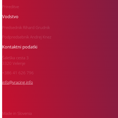
Prireditve
Vodstvo
Predsednik Rihard Grudnik
Podpredsebnik Andrej Knez
Kontaktni podatki
Šaleška cesta 3
3320 Velenje
+386 41 626 796
info@vracing.info
Made in Slovenia