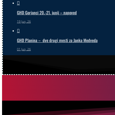

GHD Gorjanci 20.-21. junij – napoved
19 Jun, 26

GHD Planina – dve drugi mesti za Janka Medveda
01 Jun, 26