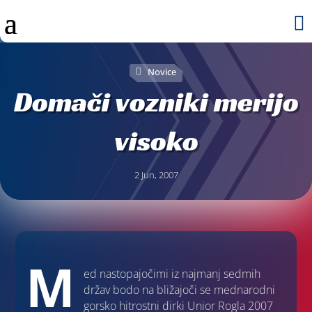

Novice
Domači vozniki merijo
visoko
2 Jun, 2007
M
ed nastopajočimi iz najmanj sedmih
držav bodo na bližajoči se mednarodni
gorsko hitrostni dirki Unior Rogla 2007