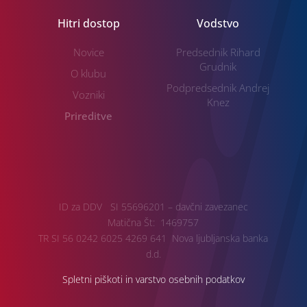
Hitri dostop
Vodstvo
Novice
Predsednik Rihard
Grudnik
O klubu
Podpredsednik Andrej
Vozniki
Knez
Prireditve
ID za DDV SI 55696201 – davčni zavezanec
Matična Št: 1469757
TR SI 56 0242 6025 4269 641 Nova ljubljanska banka
d.d.
Spletni piškoti in varstvo osebnih podatkov