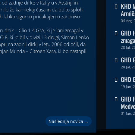
od zadnje dirke v Rally-u v Avstriji in
KHD M

inilo že kar nekaj časa in da bo to sploh
Armič
eh lahko sigurno pričakujemo zanimivo
04 Avg, 
dnik – Clio 1.4 GrA, ki je lani zmagal v
GHD H

 8, ki je bil v diviziji 3 drugi, Simon Lenko
zmaga 
u na zadnji dirki v letu 2006 odločil, da
28 Jul, 2
mjan Munda – Citroen Xara, ki bo nastopil
GHD Go

28 Jul, 2
GHD G

19 Jun, 
GHD P

Medv
01 Jun, 
Naslednja novica
→