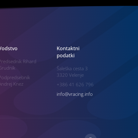
Vodstvo
Kontaktni
podatki
Predsednik Rihard
Grudnik
Šaleška cesta 3
3320 Velenje
Podpredsebnik
Andrej Knez
+386 41 626 796
info@vracing.info