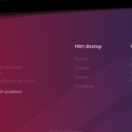
Hitri dostop
Novice
ni zavezanec
O klubu
7
Vozniki
bljanska banka d.d.
Prireditve
nih podatkov
Made in Slovenia