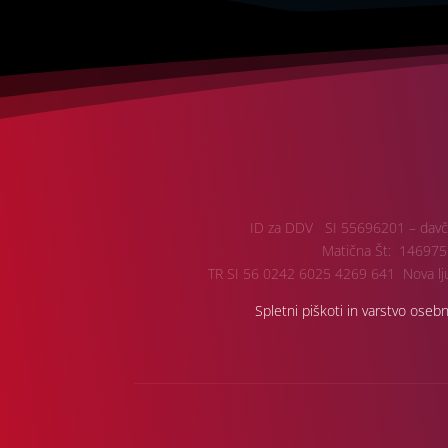
ID za DDV SI 55696201 – davč
Matična Št: 146975
TR SI 56 0242 6025 4269 641 Nova lju
Spletni piškoti in varstvo oseb