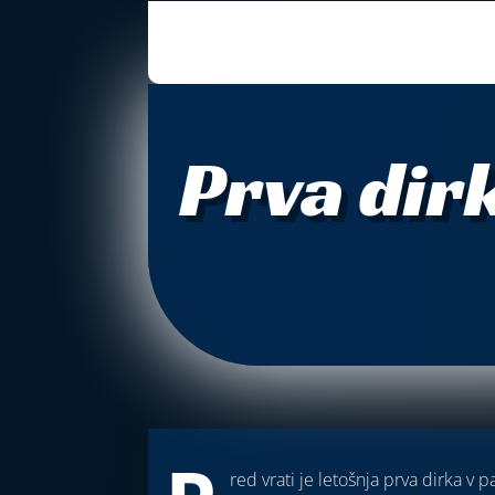
Prva dir
red vrati je letošnja prva dirka v p