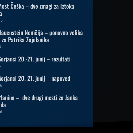
ost Češka – dve zmagi za Iztoka
a
26
auenstein Nemčija – ponovno velika
za Patrika Zajelsnika
6
rjanci 20.-21. junij – rezultati
6
orjanci 20.-21. junij – napoved
26
lanina – dve drugi mesti za Janka
eda
26