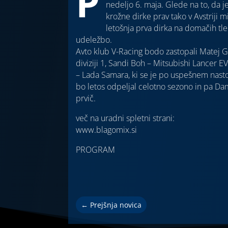
P
nedeljo 6. maja. Glede na to, da je 
krožne dirke prav tako v Avstriji m
letošnja prva dirka na domačih tl
udeležbo.
Avto klub V-Racing bodo zastopali Matej Gru
diviziji 1, Sandi Boh – Mitsubishi Lancer EVO
– Lada Samara, ki se je po uspešnem nastop
bo letos odpeljal celotno sezono in pa Da
prvič.
več na uradni spletni strani:
www.blagomix.si
PROGRAM
←
Prejšnja novica