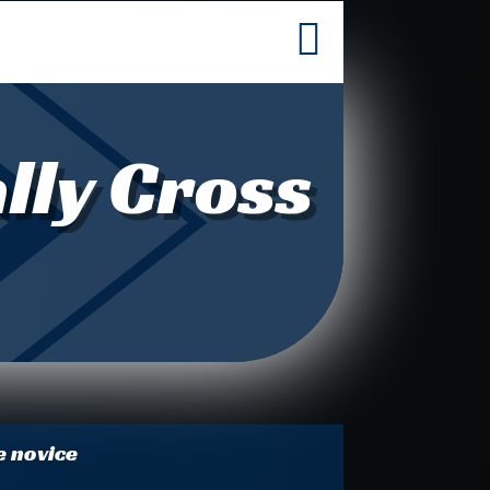

lly Cross
e novice