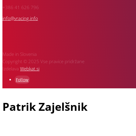
+386 41 626 796
info@vracing.info
Made in Slovenia
Copyright © 2025 Vse pravice pridržane
Izdelava
Webkat.si
Follow
Patrik Zajelšnik
Patrik Zajelšnik je doma iz Vojnika pri Celju, rojen v Nemčiji in 
starejši brat Alexander in pa oče Josef, ki je vodja ekipe in je z 