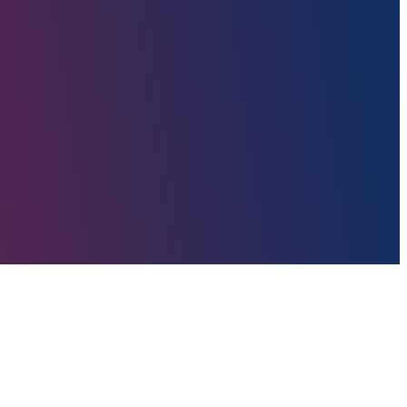
n že od vsega začetka svojega življenja. V družini dirka še njegov