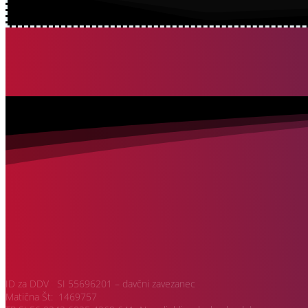
ID za DDV SI 55696201 – davčni zavezanec
Matična Št: 1469757