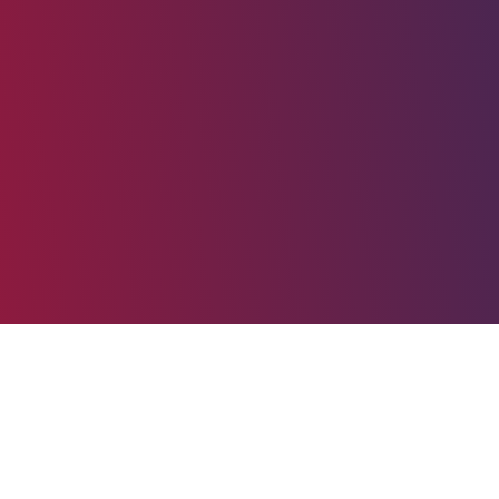
tudi trenutno živeč v Freiburgu v Nemčiji, je z avto športom poveza
dirkanjem pričel že davnega leta 1974.