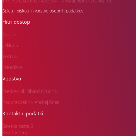
TR SI 56 0242 6025 4269 641 Nova ljubljanska banka d.d.
Spletni piškoti in varstvo osebnih podatkov
Hitri dostop
Novice
O klubu
Vozniki
Prireditve
Vodstvo
Predsednik Rihard Grudnik
Podpredsebnik Andrej Knez
Kontaktni podatki
Šaleška cesta 3
3320 Velenje