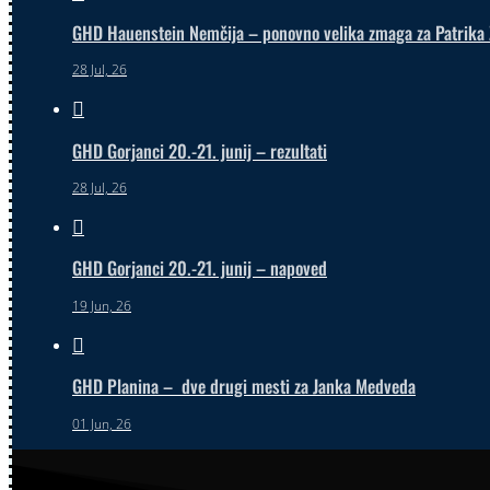
GHD Hauenstein Nemčija – ponovno velika zmaga za Patrika 
28 Jul, 26

GHD Gorjanci 20.-21. junij – rezultati
28 Jul, 26

GHD Gorjanci 20.-21. junij – napoved
19 Jun, 26

GHD Planina – dve drugi mesti za Janka Medveda
01 Jun, 26