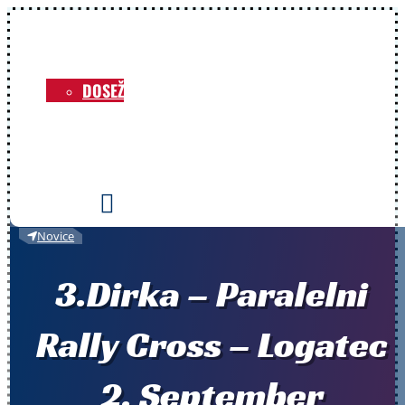
NOVICE
O KLUBU
DOSEŽKI
VOZNIKI
PRIREDITVE
KONTAKT

Novice
3.Dirka – Paralelni
Rally Cross – Logatec
2. September