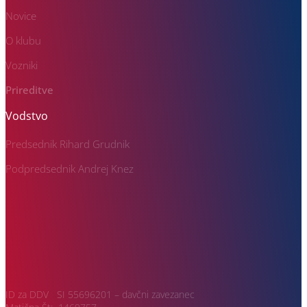
Novice
O klubu
Vozniki
Prireditve
Vodstvo
Predsednik Rihard Grudnik
Podpredsednik Andrej Knez
ID za DDV SI 55696201 – davčni zavezanec