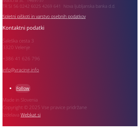
Matična Št: 1469757
TR SI 56 0242 6025 4269 641 Nova ljubljanska banka d.d.
Spletni piškoti in varstvo osebnih podatkov
Kontaktni podatki
Šaleška cesta 3
3320 Velenje
+386 41 626 796
info@vracing.info
Follow
Made in Slovenia
Copyright © 2025 Vse pravice pridržane
Izdelava
Webkat.si