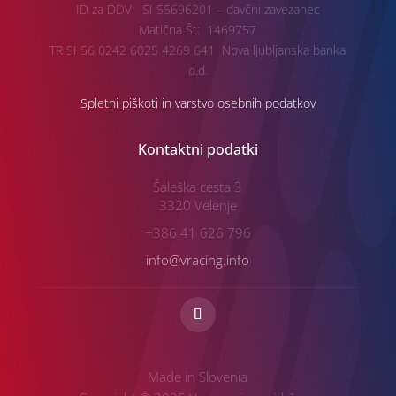
ID za DDV SI 55696201 – davčni zavezanec
Matična Št: 1469757
TR SI 56 0242 6025 4269 641 Nova ljubljanska banka
d.d.
Spletni piškoti in varstvo osebnih podatkov
Kontaktni podatki
Šaleška cesta 3
3320 Velenje
+386 41 626 796
info@vracing.info
Made in Slovenia