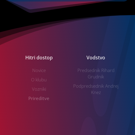
Hitri dostop
Vodstvo
Novice
Predsednik Rihard
Grudnik
O klubu
Podpredsednik Andrej
Vozniki
Knez
Prireditve