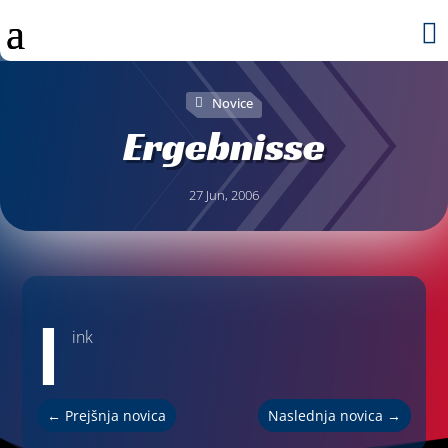

Novice
Ergebnisse
27 Jun, 2006
l
ink
←
Prejšnja novica
Naslednja novica
→