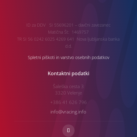
ID za DDV SI 55696201 – davčni zavezanec
Matična Št: 1469757
TR SI 56 0242 6025 4269 641 Nova ljubljanska banka
d.d.
Spletni piškoti in varstvo osebnih podatkov
Kontaktni podatki
Šaleška cesta 3
3320 Velenje
+386 41 626 796
info@vracing.info