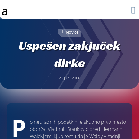

Novice
Uspešen zakjuček
dirke
25 Jun, 2006
P
o neuradnih podatkih je skupno prvo mesto
obdržal Vladimir Stankovič pred Hermann
Waldyjem, kjub temu da je Waldy v zadnji