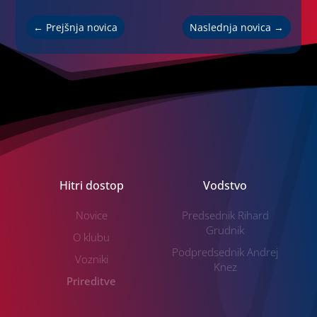
←
Prejšnja novica
Naslednja novica
→
Hitri dostop
Vodstvo
Novice
Predsednik Rihard
Grudnik
O klubu
Podpredsednik Andrej
Vozniki
Knez
Prireditve