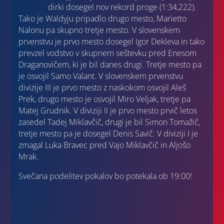
dirki dosegel nov rekord proge (1:34,222).
Tako je Waldyju pripadlo drugo mesto, Marietto
Nalonu pa skupno tretje mesto. V slovenskem
prvenstvu je prvo mesto dosegel Igor Dekleva in tako
prevzel vodstvo v skupnem seštevku pred Enesom
Draganovičem, ki je bil danes drugi. Tretje mesto pa
je osvojil Samo Valant. V slovenskem prvenstvu
divizije III je prvo mesto z naskokom osvojil Aleš
Prek, drugo mesto je osvojil Miro Veljak, tretje pa
Matej Grudnik. V diviziji II je prvo mesto prvič letos
zasedel Tadej Miklavčič, drugi je bil Simon Tomažič,
tretje mesto pa je dosegel Denis Savič. V diviziji I je
zmagal Luka Bravec pred Vajo Miklavčič in Aljošo
Mrak.
Svečana podelitev pokalov bo potekala ob 19:00!