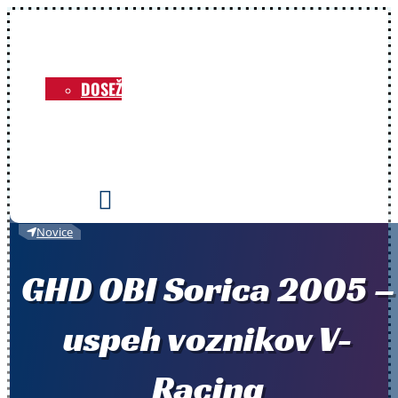
NOVICE
O KLUBU
DOSEŽKI
VOZNIKI
PRIREDITVE
KONTAKT

Novice
GHD OBI Sorica 2005 –
uspeh voznikov V-
Racing