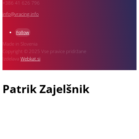
+386 41 626 796
info@vracing.info
Follow
Made in Slovenia
Copyright © 2025 Vse pravice pridržane
Izdelava
Webkat.si
Patrik Zajelšnik
Patrik Zajelšnik je doma iz Vojnika pri Celju, rojen v Nemčiji in
tudi trenutno živeč v Freiburgu v Nemčiji, je z avto športom
povezan že od vsega začetka svojega življenja. V družini dirka
še njegov starejši brat Alexander in pa oče Josef, ki je vodja
ekipe in je z dirkanjem pričel že davnega leta 1974.