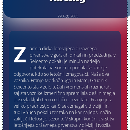
29 Avg, 2005
Z
adnja dirka letošnjega državnega
prvenstva v gorskih dirkah in predzadnja v
Seicento pokalu je minulo nedeljo
potekala na Sorici in podala še zadnje
odgovore, kdo so letošnji zmagovalci. Naša dva
voznika, Franjo Merkač Yugo in Matej Grudnik
Seicento sta v zelo težkih vremenskih razmerah,
saj sta voznike izmenično spremljala dež in megla
dosegla kljub temu odlične rezultate. Franjo je z
veliko prednostjo kar 9 sek zmagal v diviziji I in
tudi v Yugo pokalu ter tako na kar najlepši način
zaključil letošnjo sezono. V skupni končni uvrstitvi
letošnjega državnega prvenstva v diviziji I (vozila