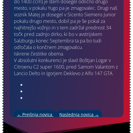
do 1400 ccm) je stem dosegel odlično drugo
mesto, v pokalu Yugo pa je zmagovalec. Drugi naš
voznik Matej je dosegel v Sicento Siemens Junior
pokalu drugo mesto, dobil pa je še pokal za
najhitrejšo vožnjo in s tem zadržal prednost 34
točk pred zadnjo dirko, ki bo v avstrijskem
Salzburgu konec Septembra ta pa bo tudi
odločala o končnem zmagovalcu.
Iskrene čestitke obema.
V absolutni konkurenci je slavil Boštjan Logar v
Citroenu C2 super 1600, pred Samom Valantom z
Lancio Delto in Igorjem Deklevo z Alfo 147 GTA.
←
Prejšnja novica
Naslednja novica
→