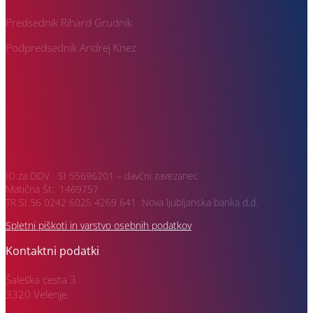
Predsednik Rihard Grudnik
Podpredsednik Andrej Knez
ID za DDV SI 55696201 – davčni zavezanec
Matična Št: 1469757
TR SI 56 0242 6025 4269 641 Nova ljubljanska banka d.d.
Spletni piškoti in varstvo osebnih podatkov
Kontaktni podatki
Šaleška cesta 3
3320 Velenje