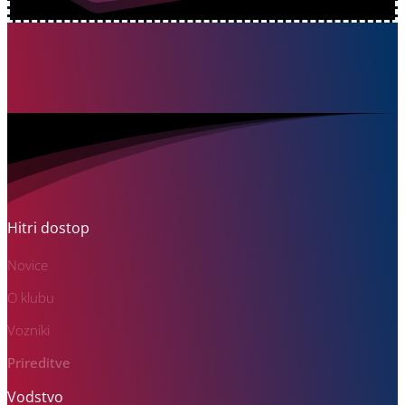
Hitri dostop
Novice
O klubu
Vozniki
Prireditve
Vodstvo