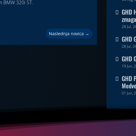
im BMW 320i ST.
GHD H

zmaga 
28 Jul, 2
Naslednja novica
→
GHD Go

28 Jul, 2
GHD G

19 Jun, 
GHD P

Medv
01 Jun, 