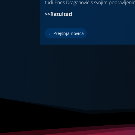
tudi Enes Draganovič s svojim popravljen
>>Rezultati
←
Prejšnja novica