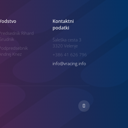
Vodstvo
Kontaktni
podatki
Predsednik Rihard
Grudnik
Šaleška cesta 3
3320 Velenje
Podpredsebnik
Andrej Knez
+386 41 626 796
info@vracing.info