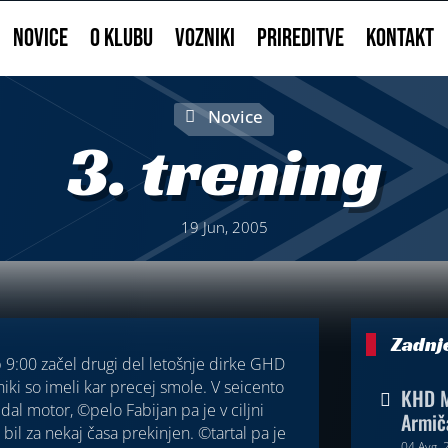
NOVICE
O KLUBU
VOZNIKI
PRIREDITVE
KONTAKT
Novice
3. trening
19 Jun, 2005
Zadnj
 9:00 začel drugi del letošnje dirke GHD
i so imeli kar precej smole. V seicento
KHD M

l motor, ©pelo Fabijan pa je v ciljni
Armič
 bil za nekaj časa prekinjen. ©tartal pa je
04 Avg, 