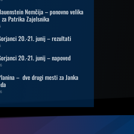
auenstein Nemčija – ponovno velika
za Patrika Zajelsnika
6
rjanci 20.-21. junij – rezultati
6
orjanci 20.-21. junij – napoved
26
lanina – dve drugi mesti za Janka
eda
26