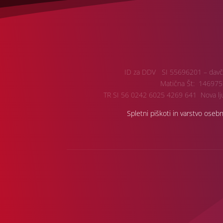
ID za DDV SI 55696201 – davč
Matična Št: 146975
TR SI 56 0242 6025 4269 641 Nova lju
Spletni piškoti in varstvo oseb