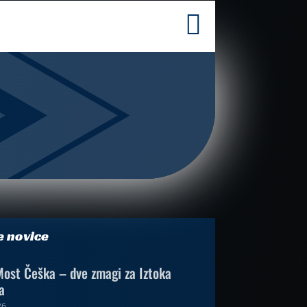

e novice
ost Češka – dve zmagi za Iztoka
a
26