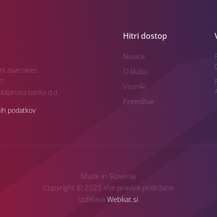
Hitri dostop
Novice
ni zavezanec
O klubu
7
Vozniki
bljanska banka d.d.
Prireditve
nih podatkov
Made in Slovenia
Copyright © 2025 Vse pravice pridržane
Izdelava
Webkat.si