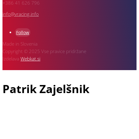
+386 41 626 796
info@vracing.info
Follow
Made in Slovenia
Copyright © 2025 Vse pravice pridržane
Izdelava
Webkat.si
Patrik Zajelšnik
Patrik Zajelšnik je doma iz Vojnika pri Celju, rojen v Nemčiji in
tudi trenutno živeč v Freiburgu v Nemčiji, je z avto športom
povezan že od vsega začetka svojega življenja. V družini dirka
še njegov starejši brat Alexander in pa oče Josef, ki je vodja
ekipe in je z dirkanjem pričel že davnega leta 1974.