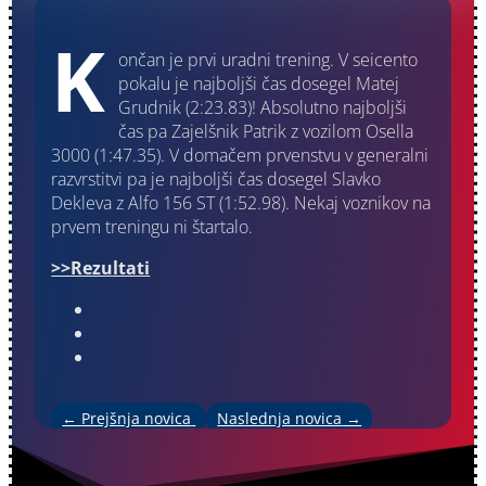
K
ončan je prvi uradni trening. V seicento
pokalu je najboljši čas dosegel Matej
Grudnik (2:23.83)! Absolutno najboljši
čas pa Zajelšnik Patrik z vozilom Osella
3000 (1:47.35). V domačem prvenstvu v generalni
razvrstitvi pa je najboljši čas dosegel Slavko
Dekleva z Alfo 156 ST (1:52.98). Nekaj voznikov na
prvem treningu ni štartalo.
>>Rezultati
←
Prejšnja novica
Naslednja novica
→