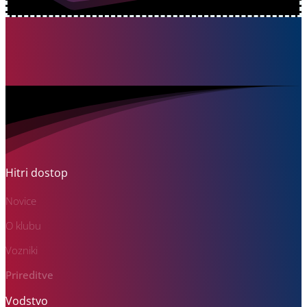
Hitri dostop
Novice
O klubu
Vozniki
Prireditve
Vodstvo