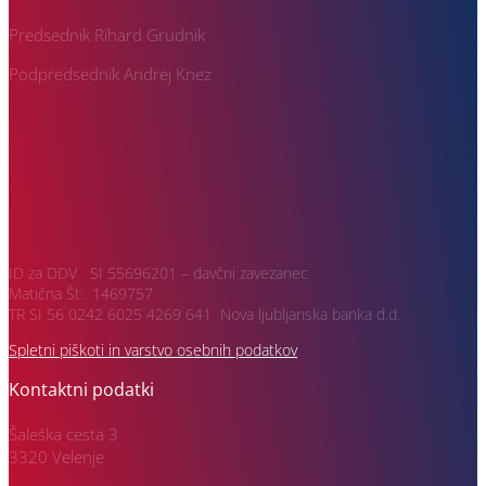
Predsednik Rihard Grudnik
Podpredsednik Andrej Knez
ID za DDV SI 55696201 – davčni zavezanec
Matična Št: 1469757
TR SI 56 0242 6025 4269 641 Nova ljubljanska banka d.d.
Spletni piškoti in varstvo osebnih podatkov
Kontaktni podatki
Šaleška cesta 3
3320 Velenje