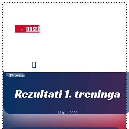
NOVICE
O KLUBU
DOSEŽKI
VOZNIKI
PRIREDITVE
KONTAKT

Novice
Rezultati 1. treninga
18 Jun, 2005