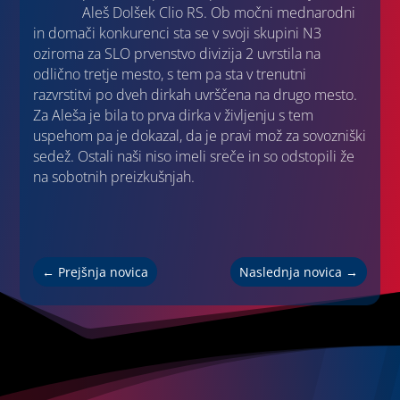
Aleš Dolšek Clio RS. Ob močni mednarodni
in domači konkurenci sta se v svoji skupini N3
oziroma za SLO prvenstvo divizija 2 uvrstila na
odlično tretje mesto, s tem pa sta v trenutni
razvrstitvi po dveh dirkah uvrščena na drugo mesto.
Za Aleša je bila to prva dirka v življenju s tem
uspehom pa je dokazal, da je pravi mož za sovozniški
sedež. Ostali naši niso imeli sreče in so odstopili že
na sobotnih preizkušnjah.
←
Prejšnja novica
Naslednja novica
→