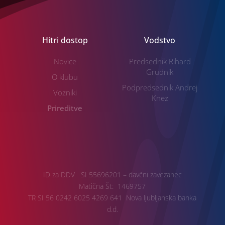
Hitri dostop
Vodstvo
Novice
Predsednik Rihard
Grudnik
O klubu
Podpredsednik Andrej
Vozniki
Knez
Prireditve
ID za DDV SI 55696201 – davčni zavezanec
Matična Št: 1469757
TR SI 56 0242 6025 4269 641 Nova ljubljanska banka
d.d.