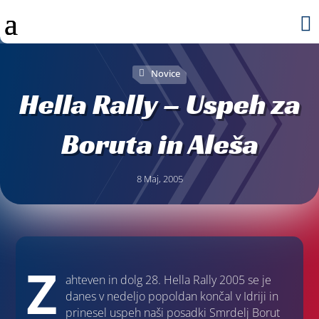

Novice
Hella Rally – Uspeh za
Boruta in Aleša
8 Maj, 2005
Z
ahteven in dolg 28. Hella Rally 2005 se je
danes v nedeljo popoldan končal v Idriji in
prinesel uspeh naši posadki Smrdelj Borut