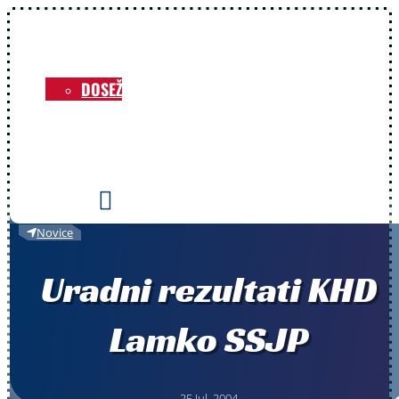
NOVICE
O KLUBU
DOSEŽKI
VOZNIKI
PRIREDITVE
KONTAKT

Novice
Uradni rezultati KHD
Lamko SSJP
25 Jul, 2004