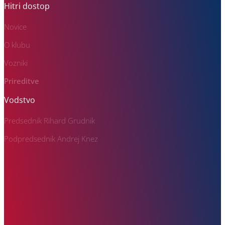
Hitri dostop
Novice
O klubu
Vozniki
Prireditve
Vodstvo
Predsednik Rihard Grudnik
Podpredsednik Andrej Knez