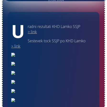
U
radni rezultati KHD Lamko SSJP
> link
Sestevek tock SSJP po KHD Lamko
> link