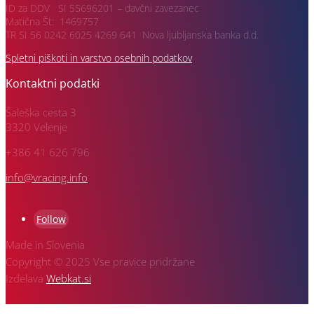
ID za DDV SI 55696201 – davčni zavezanec
Matična Št: 1469757
TR SI 56 0242 6025 4269 641 Nova ljubljanska banka d.d.
Spletni piškoti in varstvo osebnih podatkov
Kontaktni podatki
Šaleška cesta 3
3320 Velenje
+386 41 626 796
info@vracing.info
Follow
Made in Slovenia
Copyright © 2025 Vse pravice pridržane
Izdelava
Webkat.si