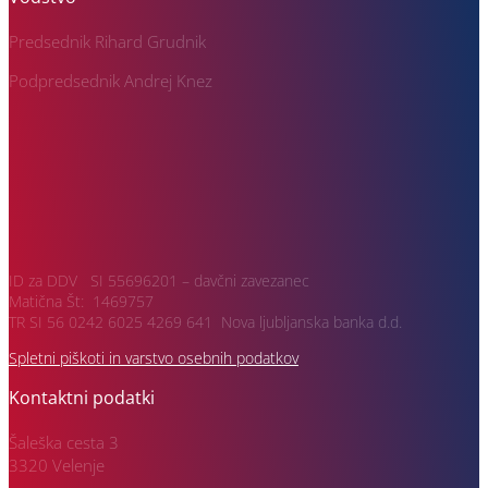
Predsednik Rihard Grudnik
Podpredsednik Andrej Knez
ID za DDV SI 55696201 – davčni zavezanec
Matična Št: 1469757
TR SI 56 0242 6025 4269 641 Nova ljubljanska banka d.d.
Spletni piškoti in varstvo osebnih podatkov
Kontaktni podatki
Šaleška cesta 3
3320 Velenje