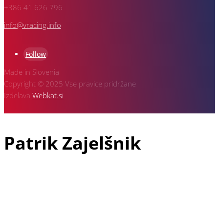
+386 41 626 796
info@vracing.info
Follow
Made in Slovenia
Copyright © 2025 Vse pravice pridržane
Izdelava
Webkat.si
Patrik Zajelšnik
Patrik Zajelšnik je doma iz Vojnika pri Celju, rojen v Nemčiji in
tudi trenutno živeč v Freiburgu v Nemčiji, je z avto športom
povezan že od vsega začetka svojega življenja. V družini dirka
še njegov starejši brat Alexander in pa oče Josef, ki je vodja
ekipe in je z dirkanjem pričel že davnega leta 1974.