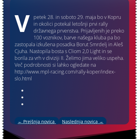
V
petek 28. in soboto 29. maja bo v Kopru
in okolici potekal letošnji prvi rally
državnega prvenstva. Prijavljenih je preko
100 voznikov, barve našega kluba pa bo
zastopala izkušena posadka Borut Smrdelj in Aleš
Cjuha. Nastopila bosta s Cliom 2,0 Light in se
borila za vrh v diviziji II. Želimo jima veliko uspeha.
Več podrobnosti si lahko ogledate na
http://www.mpl-racing.com/rally-koper/index-
slo.html
←
Prejšnja novica
Naslednja novica
→