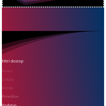
Hitri dostop
Novice
O klubu
Vozniki
Prireditve
Vodstvo