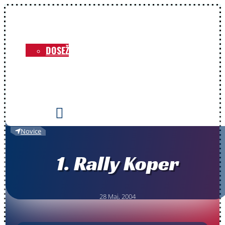
NOVICE
O KLUBU
DOSEŽKI
VOZNIKI
PRIREDITVE
KONTAKT

Novice
1. Rally Koper
28 Maj, 2004