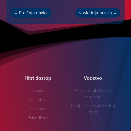
←
Prejšnja novica
Naslednja novica
→
Hitri dostop
Vodstvo
Novice
Predsednik Rihard
Grudnik
O klubu
Podpredsednik Andrej
Vozniki
Knez
Prireditve