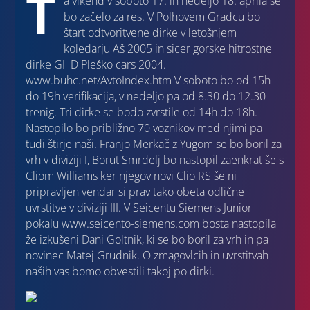
T
a vikend v soboto 17. in nedeljo 18. aprila se
bo začelo za res. V Polhovem Gradcu bo
štart odtvoritvene dirke v letošnjem
koledarju Aš 2005 in sicer gorske hitrostne
dirke GHD Pleško cars 2004.
www.buhc.net/AvtoIndex.htm V soboto bo od 15h
do 19h verifikacija, v nedeljo pa od 8.30 do 12.30
trenig. Tri dirke se bodo zvrstile od 14h do 18h.
Nastopilo bo približno 70 voznikov med njimi pa
tudi štirje naši. Franjo Merkač z Yugom se bo boril za
vrh v diviziji I, Borut Smrdelj bo nastopil zaenkrat še s
Cliom Williams ker njegov novi Clio RS še ni
pripravljen vendar si prav tako obeta odlične
uvrstitve v diviziji III. V Seicentu Siemens Junior
pokalu www.seicento-siemens.com bosta nastopila
že izkušeni Dani Goltnik, ki se bo boril za vrh in pa
novinec Matej Grudnik. O zmagovlcih in uvrstitvah
naših vas bomo obvestili takoj po dirki.