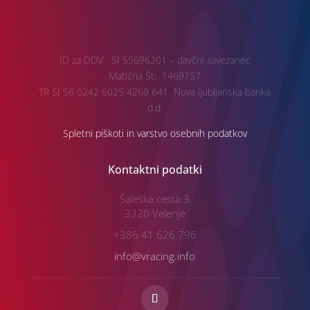
ID za DDV SI 55696201 – davčni zavezanec
Matična Št: 1469757
TR SI 56 0242 6025 4269 641 Nova ljubljanska banka
d.d.
Spletni piškoti in varstvo osebnih podatkov
Kontaktni podatki
Šaleška cesta 3
3320 Velenje
+386 41 626 796
info@vracing.info