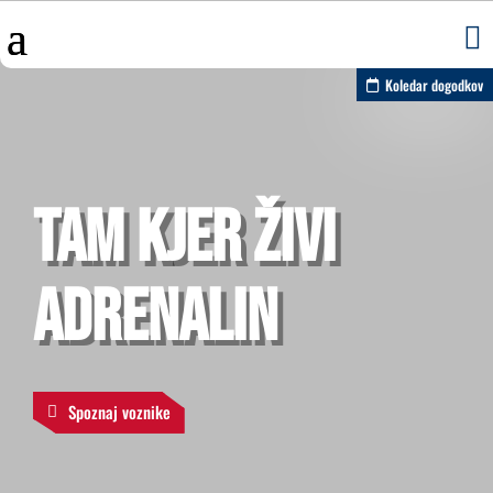

Koledar dogodkov
TAM KJER ŽIVI
ADRENALIN
Spoznaj voznike