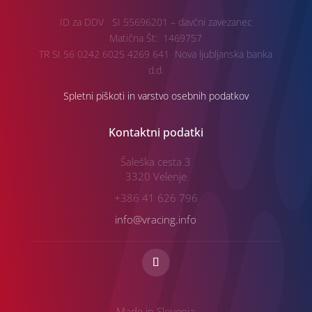
ID za DDV SI 55696201 – davčni zavezanec
Matična Št: 1469757
TR SI 56 0242 6025 4269 641 Nova ljubljanska banka
d.d.
Spletni piškoti in varstvo osebnih podatkov
Kontaktni podatki
Šaleška cesta 3
3320 Velenje
+386 41 626 796
info@vracing.info
Made in Slovenia