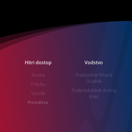
Hitri dostop
Vodstvo
Novice
Predsednik Rihard
Grudnik
O klubu
Podpredsednik Andrej
Vozniki
Knez
Prireditve